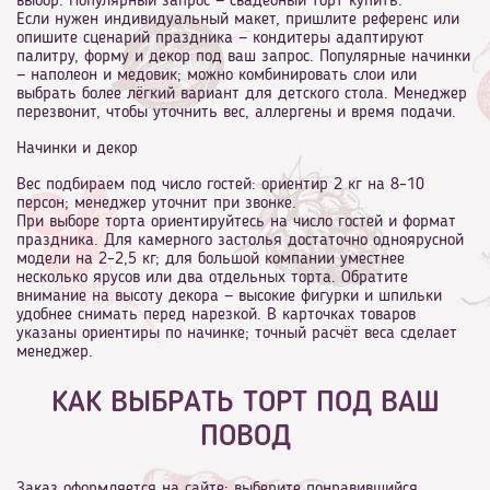
выбор. Популярный запрос — свадебный торт купить.
Если нужен индивидуальный макет, пришлите референс или
опишите сценарий праздника — кондитеры адаптируют
палитру, форму и декор под ваш запрос. Популярные начинки
— наполеон и медовик; можно комбинировать слои или
выбрать более лёгкий вариант для детского стола. Менеджер
перезвонит, чтобы уточнить вес, аллергены и время подачи.
Начинки и декор
Вес подбираем под число гостей: ориентир 2 кг на 8–10
персон; менеджер уточнит при звонке.
При выборе торта ориентируйтесь на число гостей и формат
праздника. Для камерного застолья достаточно одноярусной
модели на 2–2,5 кг; для большой компании уместнее
несколько ярусов или два отдельных торта. Обратите
внимание на высоту декора — высокие фигурки и шпильки
удобнее снимать перед нарезкой. В карточках товаров
указаны ориентиры по начинке; точный расчёт веса сделает
менеджер.
КАК ВЫБРАТЬ ТОРТ ПОД ВАШ
ПОВОД
Заказ оформляется на сайте: выберите понравившийся