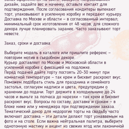
дизайн, задайте вес и начинку, оставьте контакт для
подтверждения. После согласования кондитеры выпекают
торт, упаковывают в усиленную коробку и передают курьеру.
Доставка по Москве и области — в согласованный интервал;
минимальный срок изготовления от 48 часов, для сложного
декора лучше планировать заранее. Часто заказывают торт
невесте.
Заказ, сроки и доставка
Выберите модель в каталоге или пришлите референс —
повторим мотив в съедобном декоре.
Курьер доставляет по Москве и Московской области в
усиленной коробке с фиксацией на подложке.
Перед подачей дайте торту постоять 20–30 минут при
комнатной температуре — так крем и бисквит раскроют вкус.
Поможем подобрать стиль для праздника и семейного
застолья, согласуем надписи и цвета, предупредим о
хранении до подачи. Торт держите в холодильнике до 24
часов и выньте за полчаса до нарезки — так крем и бисквит
раскроют вкус. Вопросы по составу, доставке и срокам — в
блоке ниже или у менеджера при подтверждении заказа.
Тематический декор для недорогие торты на свадьбу часто
включает доставка — эти детали делают торт узнаваемым на
фото и на столе. Если важна нейтральная палитра, выберите
однотонную мастику и акцент из свежих ягод или лаконичной