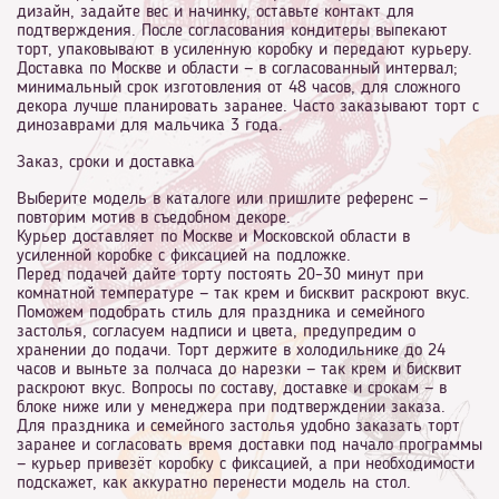
дизайн, задайте вес и начинку, оставьте контакт для
подтверждения. После согласования кондитеры выпекают
торт, упаковывают в усиленную коробку и передают курьеру.
Доставка по Москве и области — в согласованный интервал;
минимальный срок изготовления от 48 часов, для сложного
декора лучше планировать заранее. Часто заказывают торт с
динозаврами для мальчика 3 года.
Заказ, сроки и доставка
Выберите модель в каталоге или пришлите референс —
повторим мотив в съедобном декоре.
Курьер доставляет по Москве и Московской области в
усиленной коробке с фиксацией на подложке.
Перед подачей дайте торту постоять 20–30 минут при
комнатной температуре — так крем и бисквит раскроют вкус.
Поможем подобрать стиль для праздника и семейного
застолья, согласуем надписи и цвета, предупредим о
хранении до подачи. Торт держите в холодильнике до 24
часов и выньте за полчаса до нарезки — так крем и бисквит
раскроют вкус. Вопросы по составу, доставке и срокам — в
блоке ниже или у менеджера при подтверждении заказа.
Для праздника и семейного застолья удобно заказать торт
заранее и согласовать время доставки под начало программы
— курьер привезёт коробку с фиксацией, а при необходимости
подскажет, как аккуратно перенести модель на стол.