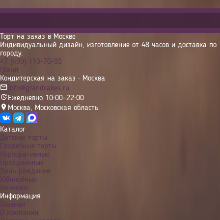
Торт на заказ в Москве
Индивидуальный дизайн, изготовление от 48 часов и доставка по
городу.
+7 (499) 113-70-93
Гранд
Кондитерская на заказ · Москва
info@grandcakes.ru
Ежедневно 10:00–22:00
Москва
,
Московская область
Каталог
Детские торты
Свадебные торты
Корпоративные
Праздничные
День рождения
Юбилейные
Начинки
Информация
Главная
О компании