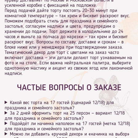
Курьер доставляет по Москве и Московской области в
усиленной коробке с фиксацией на подложке.
Перед подачей дайте торту постоять 20–30 минут при
комнатной температуре — так крем и бисквит раскроют вкус.
Поможем подобрать стиль для праздника и семейного
застолья, согласуем надписи и цвета, предупредим о
хранении до подачи. Торт держите в холодильнике до 24
часов и выньте за полчаса до нарезки — так крем и бисквит
раскроют вкус. Вопросы по составу, доставке и срокам — в
блоке ниже или у менеджера при подтверждении заказа.
Тематический декор для торт с цветами на заказ часто
включает доставка — эти детали делают торт узнаваемым на
фото и на столе. Если важна нейтральная палитра, выберите
однотонную мастику и акцент из свежих ягод или лаконичной
надписи.
ЧАСТЫЕ ВОПРОСЫ О ЗАКАЗЕ
Какой вес торта на 17 гостей (сценарий 12/18) для
праздника и семейного застолья?
За 2 дней оформить торт на 25 персон — вариант 12/18
для праздника и семейного застолья?
Подойдёт ли начинка наполеон на 17 гостей (метка 12/18)
для праздника и семейного застолья?
Можно ли добавить «ручной декор» и «начинка на выбор»