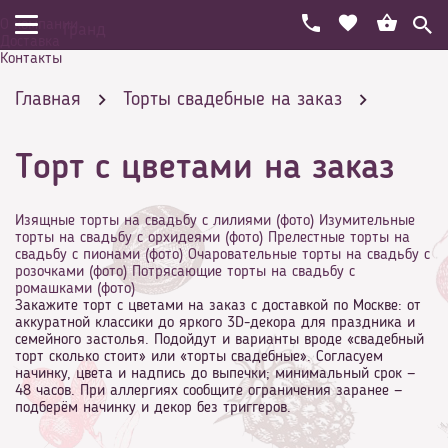
О компании
Гранд
Доставка
Контакты
Главная
Торты свадебные на заказ
Торт с цветами на заказ
С цветами
Изящные торты на свадьбу с лилиями (фото)
Изумительные
торты на свадьбу с орхидеями (фото)
Прелестные торты на
свадьбу с пионами (фото)
Очаровательные торты на свадьбу с
розочками (фото)
Потрясающие торты на свадьбу с
ромашками (фото)
Закажите торт с цветами на заказ с доставкой по Москве: от
аккуратной классики до яркого 3D-декора для праздника и
семейного застолья. Подойдут и варианты вроде «свадебный
торт сколько стоит» или «торты свадебные». Согласуем
начинку, цвета и надпись до выпечки; минимальный срок —
48 часов. При аллергиях сообщите ограничения заранее —
подберём начинку и декор без триггеров.