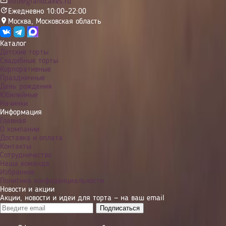
info@grandcakes.ru
Ежедневно 10:00–22:00
Москва
,
Московская область
Каталог
Детские торты
Свадебные торты
Корпоративные
Праздничные
День рождения
Юбилейные
Начинки
Информация
Главная
О компании
Доставка и оплата
Контакты
Сотрудничество
Наша команда
Избранное
Политика конфиденциальности
Новости и акции
Акции, новости и идеи для торта — на ваш email