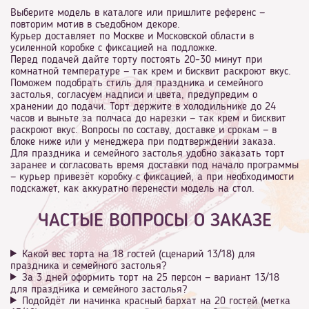
Выберите модель в каталоге или пришлите референс —
повторим мотив в съедобном декоре.
Курьер доставляет по Москве и Московской области в
усиленной коробке с фиксацией на подложке.
Перед подачей дайте торту постоять 20–30 минут при
комнатной температуре — так крем и бисквит раскроют вкус.
Поможем подобрать стиль для праздника и семейного
застолья, согласуем надписи и цвета, предупредим о
хранении до подачи. Торт держите в холодильнике до 24
часов и выньте за полчаса до нарезки — так крем и бисквит
раскроют вкус. Вопросы по составу, доставке и срокам — в
блоке ниже или у менеджера при подтверждении заказа.
Для праздника и семейного застолья удобно заказать торт
заранее и согласовать время доставки под начало программы
— курьер привезёт коробку с фиксацией, а при необходимости
подскажет, как аккуратно перенести модель на стол.
ЧАСТЫЕ ВОПРОСЫ О ЗАКАЗЕ
Какой вес торта на 18 гостей (сценарий 13/18) для
праздника и семейного застолья?
За 3 дней оформить торт на 25 персон — вариант 13/18
для праздника и семейного застолья?
Подойдёт ли начинка красный бархат на 20 гостей (метка