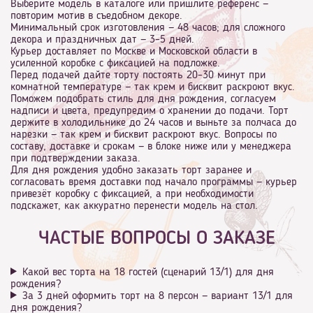
Выберите модель в каталоге или пришлите референс —
повторим мотив в съедобном декоре.
Минимальный срок изготовления — 48 часов; для сложного
декора и праздничных дат — 3–5 дней.
Курьер доставляет по Москве и Московской области в
усиленной коробке с фиксацией на подложке.
Перед подачей дайте торту постоять 20–30 минут при
комнатной температуре — так крем и бисквит раскроют вкус.
Поможем подобрать стиль для дня рождения, согласуем
надписи и цвета, предупредим о хранении до подачи. Торт
держите в холодильнике до 24 часов и выньте за полчаса до
нарезки — так крем и бисквит раскроют вкус. Вопросы по
составу, доставке и срокам — в блоке ниже или у менеджера
при подтверждении заказа.
Для дня рождения удобно заказать торт заранее и
согласовать время доставки под начало программы — курьер
привезёт коробку с фиксацией, а при необходимости
подскажет, как аккуратно перенести модель на стол.
ЧАСТЫЕ ВОПРОСЫ О ЗАКАЗЕ
Какой вес торта на 18 гостей (сценарий 13/1) для дня
рождения?
За 3 дней оформить торт на 8 персон — вариант 13/1 для
дня рождения?