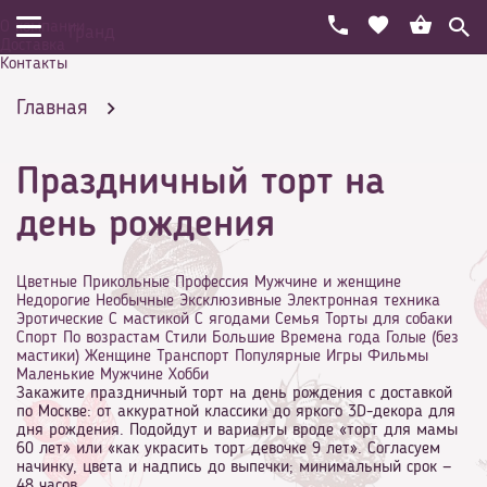
О компании
Гранд
Доставка
Контакты
Главная
Праздничный торт на
Праздничный торт на день рождения
день рождения
Цветные
Прикольные
Профессия
Мужчине и женщине
Недорогие
Необычные
Эксклюзивные
Электронная техника
Эротические
С мастикой
С ягодами
Семья
Торты для собаки
Спорт
По возрастам
Стили
Большие
Времена года
Голые (без
мастики)
Женщине
Транспорт
Популярные
Игры
Фильмы
Маленькие
Мужчине
Хобби
Закажите праздничный торт на день рождения с доставкой
по Москве: от аккуратной классики до яркого 3D-декора для
дня рождения. Подойдут и варианты вроде «торт для мамы
60 лет» или «как украсить торт девочке 9 лет». Согласуем
начинку, цвета и надпись до выпечки; минимальный срок —
48 часов.