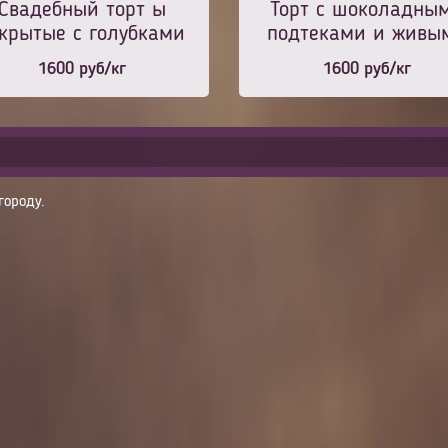
Свадебный торт ы
Торт с шоколадны
крытые с голубками
подтеками и живы
на выбор
цветами
1600
руб/кг
1600
руб/кг
городу.