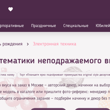
рпоративные
Праздничные
Специальные
Юбиле
ь рождения
Электронная техника
 тематики неподражаемого в
стика наяву
Торт «Планшет» ярко подчёркивает преимущества original style десерто
вкуса на заказ в Москве — авторский декор, начинки на выбор
те модель в каталоге или пришлите фото-референс: менеджер 
общите ограничения заранее — подберём начинку и декор без т