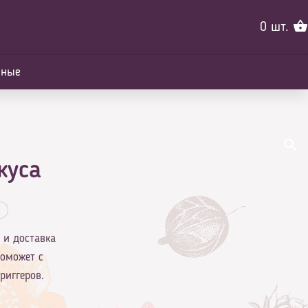
0
шт.
йные
куса
в
 и доставка
поможет с
риггеров.