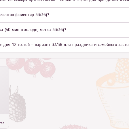
нка на выбор» при 38 гостях — вариант 33/36 для праздника и се
есертов (ориентир 33/36)?
а (40 мин в холоде, метка 33/36)?
» для 12 гостей — вариант 33/36 для праздника и семейного заст
тва