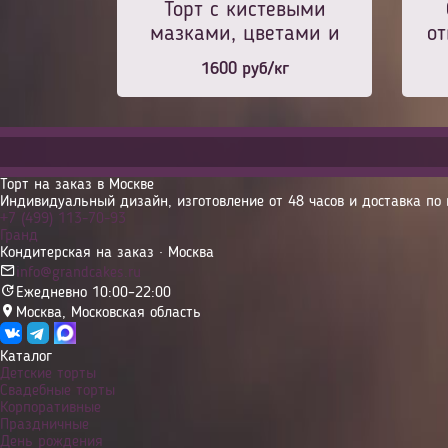
Торт с кистевыми
мазками, цветами и
от
золотом
1600
руб/кг
Торт на заказ в Москве
Индивидуальный дизайн, изготовление от 48 часов и доставка по 
+7 (499) 113-70-93
Гранд
Кондитерская на заказ · Москва
info@grandcakes.ru
Ежедневно 10:00–22:00
Москва
,
Московская область
Каталог
Детские торты
Свадебные торты
Корпоративные
Праздничные
День рождения