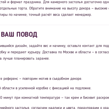
стей и формат праздника. Для камерного застолья достаточно одн
 отдельных торта. Обратите внимание на высоту декора — высокие
тиры по начинке; точный расчёт веса сделает менеджер.
 ВАШ ПОВОД
ившийся дизайн, задайте вес и начинку, оставьте контакт для по
обку и передают курьеру. Доставка по Москве и области — в согл
ра лучше планировать заранее.
е референс — повторим мотив в съедобном декоре.
й области в усиленной коробке с фиксацией на подложке.
0 минут при комнатной температуре — так крем и бисквит раскрою
мейного застолья, согласуем надписи и цвета, предупредим о хра