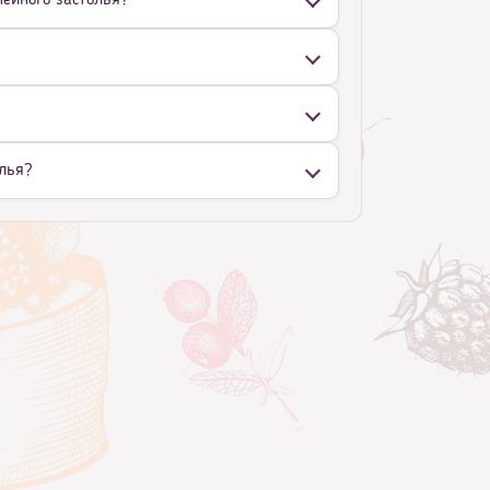
мейного застолья?
олья?