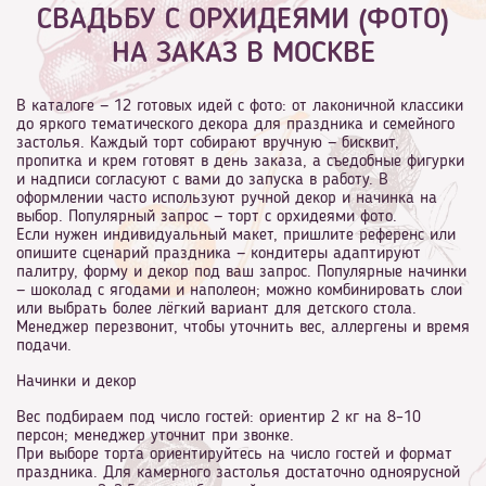
СВАДЬБУ С ОРХИДЕЯМИ (ФОТО)
НА ЗАКАЗ В МОСКВЕ
В каталоге — 12 готовых идей с фото: от лаконичной классики
до яркого тематического декора для праздника и семейного
застолья. Каждый торт собирают вручную — бисквит,
пропитка и крем готовят в день заказа, а съедобные фигурки
и надписи согласуют с вами до запуска в работу. В
оформлении часто используют ручной декор и начинка на
выбор. Популярный запрос — торт с орхидеями фото.
Если нужен индивидуальный макет, пришлите референс или
опишите сценарий праздника — кондитеры адаптируют
палитру, форму и декор под ваш запрос. Популярные начинки
— шоколад с ягодами и наполеон; можно комбинировать слои
или выбрать более лёгкий вариант для детского стола.
Менеджер перезвонит, чтобы уточнить вес, аллергены и время
подачи.
Начинки и декор
Вес подбираем под число гостей: ориентир 2 кг на 8–10
персон; менеджер уточнит при звонке.
При выборе торта ориентируйтесь на число гостей и формат
праздника. Для камерного застолья достаточно одноярусной