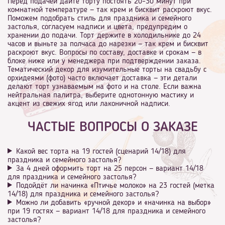
Перед подачей дайте торту постоять 20–30 минут при
комнатной температуре — так крем и бисквит раскроют вкус.
Поможем подобрать стиль для праздника и семейного
застолья, согласуем надписи и цвета, предупредим о
хранении до подачи. Торт держите в холодильнике до 24
часов и выньте за полчаса до нарезки — так крем и бисквит
раскроют вкус. Вопросы по составу, доставке и срокам — в
блоке ниже или у менеджера при подтверждении заказа.
Тематический декор для изумительные торты на свадьбу с
орхидеями (фото) часто включает доставка — эти детали
делают торт узнаваемым на фото и на столе. Если важна
нейтральная палитра, выберите однотонную мастику и
акцент из свежих ягод или лаконичной надписи.
ЧАСТЫЕ ВОПРОСЫ О ЗАКАЗЕ
Какой вес торта на 19 гостей (сценарий 14/18) для
праздника и семейного застолья?
За 4 дней оформить торт на 25 персон — вариант 14/18
для праздника и семейного застолья?
Подойдёт ли начинка «Птичье молоко» на 23 гостей (метка
14/18) для праздника и семейного застолья?
Можно ли добавить «ручной декор» и «начинка на выбор»
при 19 гостях — вариант 14/18 для праздника и семейного
застолья?