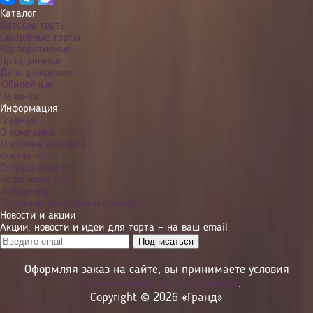
Каталог
Детские торты
Свадебные торты
Корпоративные
Праздничные
День рождения
Юбилейные
Начинки
Информация
Главная
О компании
Доставка и оплата
Контакты
Сотрудничество
Наша команда
Избранное
Политика конфиденциальности
Новости и акции
Акции, новости и идеи для торта — на ваш email
Оформляя заказ на сайте, вы принимаете условия
политики конфиденциальности
.
Copyright © 2026 «Гранд»