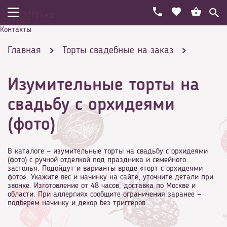
О компании
Гранд
Доставка
Контакты
Главная
Торты свадебные на заказ
Изумительные торты на
С цветами
свадьбу с орхидеями
(фото)
Изумительные торты на свадьбу с орхидеями
В каталоге — изумительные торты на свадьбу с орхидеями
(фото) с ручной отделкой под праздника и семейного
застолья. Подойдут и варианты вроде «торт с орхидеями
фото». Укажите вес и начинку на сайте, уточните детали при
звонке. Изготовление от 48 часов, доставка по Москве и
области. При аллергиях сообщите ограничения заранее —
(фото)
подберём начинку и декор без триггеров.