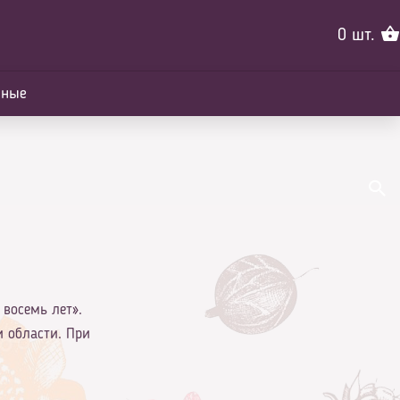
0
шт.
йные
 восемь лет».
и области. При