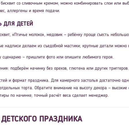
бисквит со сливочным кремом; можно комбинировать слои или выб
вес, аллергены и время подачи.
Ь ДЛЯ ДЕТЕЙ
квит, «Птичье молоко», медовик — ребёнку проще съесть небольшой
ые надписи делаем из съедобной мастики; крупные детали можно
у сценарию — пришлите фото или опишите любимого героя.
ния: подберём начинку без орехов, глютена или других триггеров.
стей и формат праздника. Для камерного застолья достаточно одн
 отдельных торта. Обратите внимание на высоту декора — высокие
тиры по начинке; точный расчёт веса сделает менеджер.
 ДЕТСКОГО ПРАЗДНИКА