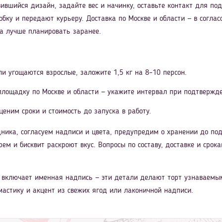
ившийся дизайн, задайте вес и начинку, оставьте контакт для по
обку и передают курьеру. Доставка по Москве и области — в согл
ра лучше планировать заранее.
ли угощаются взрослые, заложите 1,5 кг на 8–10 персон.
 площадку по Москве и области — укажите интервал при подтвержд
ценим сроки и стоимость до запуска в работу.
ника, согласуем надписи и цвета, предупредим о хранении до под
рем и бисквит раскроют вкус. Вопросы по составу, доставке и сро
о включает именная надпись — эти детали делают торт узнаваемым
астику и акцент из свежих ягод или лаконичной надписи.