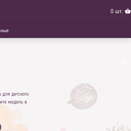
0
шт.
йные
а для детского
рите модель в