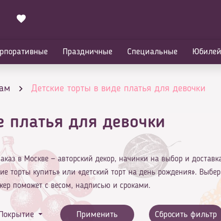
рпоративные
Праздничные
Специальные
Юбиле
кам
Детские торты в виде платья для девочки
е платья для девочки
аказ в Москве — авторский декор, начинки на выбор и доставк
ие торты купить» или «детский торт на день рождения». Выбе
жер поможет с весом, надписью и сроками.
Покрытие
Применить
Сбросить фильтр