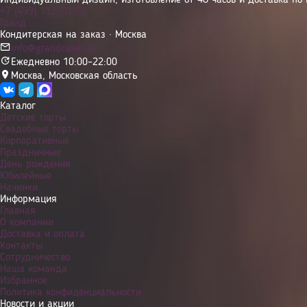
Индивидуальный дизайн, изготовление от 48 часов и доставка по 
+7 (499) 113-70-93
Гранд
Кондитерская на заказ · Москва
info@grandcakes.ru
Ежедневно 10:00–22:00
Москва
,
Московская область
Каталог
Детские торты
Свадебные торты
Корпоративные
Праздничные
День рождения
Юбилейные
Начинки
Информация
Главная
О компании
Доставка и оплата
Контакты
Сотрудничество
Наша команда
Избранное
Политика конфиденциальности
Новости и акции