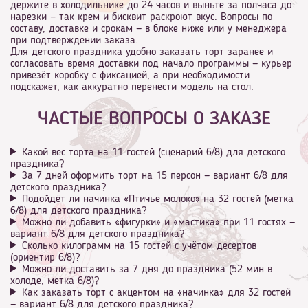
держите в холодильнике до 24 часов и выньте за полчаса до
нарезки — так крем и бисквит раскроют вкус. Вопросы по
составу, доставке и срокам — в блоке ниже или у менеджера
при подтверждении заказа.
Для детского праздника удобно заказать торт заранее и
согласовать время доставки под начало программы — курьер
привезёт коробку с фиксацией, а при необходимости
подскажет, как аккуратно перенести модель на стол.
ЧАСТЫЕ ВОПРОСЫ О ЗАКАЗЕ
Какой вес торта на 11 гостей (сценарий 6/8) для детского
праздника?
За 7 дней оформить торт на 15 персон — вариант 6/8 для
детского праздника?
Подойдёт ли начинка «Птичье молоко» на 32 гостей (метка
6/8) для детского праздника?
Можно ли добавить «фигурки» и «мастика» при 11 гостях —
вариант 6/8 для детского праздника?
Сколько килограмм на 15 гостей с учётом десертов
(ориентир 6/8)?
Можно ли доставить за 7 дня до праздника (52 мин в
холоде, метка 6/8)?
Как заказать торт с акцентом на «начинка» для 32 гостей
— вариант 6/8 для детского праздника?