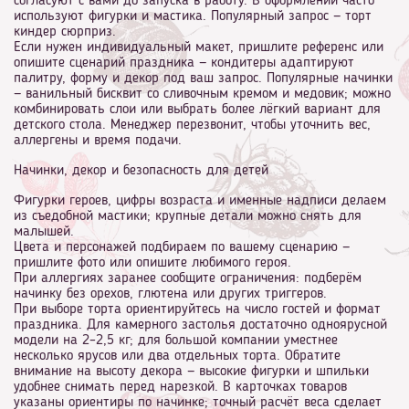
согласуют с вами до запуска в работу. В оформлении часто
используют фигурки и мастика. Популярный запрос — торт
киндер сюрприз.
Если нужен индивидуальный макет, пришлите референс или
опишите сценарий праздника — кондитеры адаптируют
палитру, форму и декор под ваш запрос. Популярные начинки
— ванильный бисквит со сливочным кремом и медовик; можно
комбинировать слои или выбрать более лёгкий вариант для
детского стола. Менеджер перезвонит, чтобы уточнить вес,
аллергены и время подачи.
Начинки, декор и безопасность для детей
Фигурки героев, цифры возраста и именные надписи делаем
из съедобной мастики; крупные детали можно снять для
малышей.
Цвета и персонажей подбираем по вашему сценарию —
пришлите фото или опишите любимого героя.
При аллергиях заранее сообщите ограничения: подберём
начинку без орехов, глютена или других триггеров.
При выборе торта ориентируйтесь на число гостей и формат
праздника. Для камерного застолья достаточно одноярусной
модели на 2–2,5 кг; для большой компании уместнее
несколько ярусов или два отдельных торта. Обратите
внимание на высоту декора — высокие фигурки и шпильки
удобнее снимать перед нарезкой. В карточках товаров
указаны ориентиры по начинке; точный расчёт веса сделает