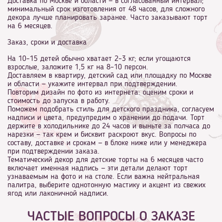
Доставка по Москве и области — в согласованный интервал;
минимальный срок изготовления от 48 часов, для сложного
декора лучше планировать заранее. Часто заказывают торт
на 6 месяцев.
Заказ, сроки и доставка
На 10–15 детей обычно хватает 2–3 кг; если угощаются
взрослые, заложите 1,5 кг на 8–10 персон.
Доставляем в квартиру, детский сад или площадку по Москве
и области — укажите интервал при подтверждении.
Повторим дизайн по фото из интернета: оценим сроки и
стоимость до запуска в работу.
Поможем подобрать стиль для детского праздника, согласуем
надписи и цвета, предупредим о хранении до подачи. Торт
держите в холодильнике до 24 часов и выньте за полчаса до
нарезки — так крем и бисквит раскроют вкус. Вопросы по
составу, доставке и срокам — в блоке ниже или у менеджера
при подтверждении заказа.
Тематический декор для детские торты на 6 месяцев часто
включает именная надпись — эти детали делают торт
узнаваемым на фото и на столе. Если важна нейтральная
палитра, выберите однотонную мастику и акцент из свежих
ягод или лаконичной надписи.
ЧАСТЫЕ ВОПРОСЫ О ЗАКАЗЕ