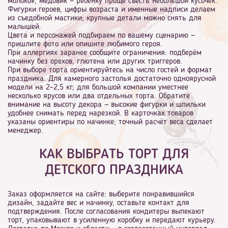
молоко», медовик — ребёнку проще съесть небольшой кусочек.
Фигурки героев, цифры возраста и именные надписи делаем
из съедобной мастики; крупные детали можно снять для
малышей.
Цвета и персонажей подбираем по вашему сценарию —
пришлите фото или опишите любимого героя.
При аллергиях заранее сообщите ограничения: подберём
начинку без орехов, глютена или других триггеров.
При выборе торта ориентируйтесь на число гостей и формат
праздника. Для камерного застолья достаточно одноярусной
модели на 2–2,5 кг; для большой компании уместнее
несколько ярусов или два отдельных торта. Обратите
внимание на высоту декора — высокие фигурки и шпильки
удобнее снимать перед нарезкой. В карточках товаров
указаны ориентиры по начинке; точный расчёт веса сделает
менеджер.
КАК ВЫБРАТЬ ТОРТ ДЛЯ
ДЕТСКОГО ПРАЗДНИКА
Заказ оформляется на сайте: выберите понравившийся
дизайн, задайте вес и начинку, оставьте контакт для
подтверждения. После согласования кондитеры выпекают
торт, упаковывают в усиленную коробку и передают курьеру.