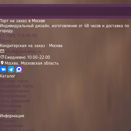
Торт на заказ в Москве
Индивидуальный дизайн, изготовление от 48 часов и доставка по
городу.
+7 (499) 113-70-93
Гранд
Кондитерская на заказ · Москва
info@grandcakes.ru
Ежедневно 10:00–22:00
Москва
,
Московская область
Каталог
Детские торты
Свадебные торты
Корпоративные
Праздничные
День рождения
Юбилейные
Начинки
Информация
Главная
О компании
Доставка и оплата