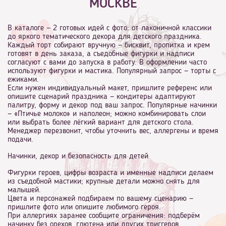
МОСКВЕ
В каталоге — 2 готовых идей с фото: от лаконичной классики
до яркого тематического декора для детского праздника.
Каждый торт собирают вручную — бисквит, пропитка и крем
готовят в день заказа, а съедобные фигурки и надписи
согласуют с вами до запуска в работу. В оформлении часто
используют фигурки и мастика. Популярный запрос — торты с
ежиками.
Если нужен индивидуальный макет, пришлите референс или
опишите сценарий праздника — кондитеры адаптируют
палитру, форму и декор под ваш запрос. Популярные начинки
— «Птичье молоко» и наполеон; можно комбинировать слои
или выбрать более лёгкий вариант для детского стола.
Менеджер перезвонит, чтобы уточнить вес, аллергены и время
подачи.
Начинки, декор и безопасность для детей
Фигурки героев, цифры возраста и именные надписи делаем
из съедобной мастики; крупные детали можно снять для
малышей.
Цвета и персонажей подбираем по вашему сценарию —
пришлите фото или опишите любимого героя.
При аллергиях заранее сообщите ограничения: подберём
начинку без орехов, глютена или других триггеров.