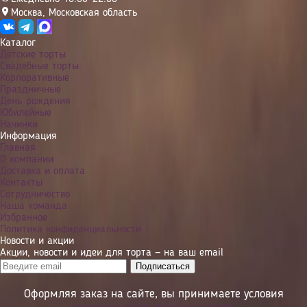
Москва
,
Московская область
Каталог
Детские торты
Свадебные торты
Корпоративные
Праздничные
День рождения
Юбилейные
Начинки
Информация
Главная
О компании
Доставка и оплата
Контакты
Сотрудничество
Наша команда
Избранное
Политика конфиденциальности
Новости и акции
Акции, новости и идеи для торта — на ваш email
Оформляя заказ на сайте, вы принимаете условия