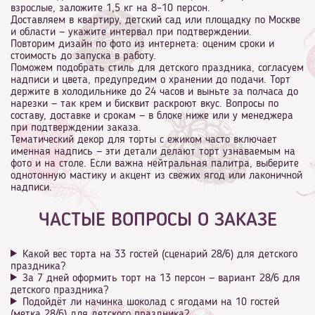
взрослые, заложите 1,5 кг на 8–10 персон.
Доставляем в квартиру, детский сад или площадку по Москве
и области — укажите интервал при подтверждении.
Повторим дизайн по фото из интернета: оценим сроки и
стоимость до запуска в работу.
Поможем подобрать стиль для детского праздника, согласуем
надписи и цвета, предупредим о хранении до подачи. Торт
держите в холодильнике до 24 часов и выньте за полчаса до
нарезки — так крем и бисквит раскроют вкус. Вопросы по
составу, доставке и срокам — в блоке ниже или у менеджера
при подтверждении заказа.
Тематический декор для торты с ежиком часто включает
именная надпись — эти детали делают торт узнаваемым на
фото и на столе. Если важна нейтральная палитра, выберите
однотонную мастику и акцент из свежих ягод или лаконичной
надписи.
ЧАСТЫЕ ВОПРОСЫ О ЗАКАЗЕ
Какой вес торта на 33 гостей (сценарий 28/6) для детского
праздника?
За 7 дней оформить торт на 13 персон — вариант 28/6 для
детского праздника?
Подойдёт ли начинка шоколад с ягодами на 10 гостей
(метка 28/6) для детского праздника?