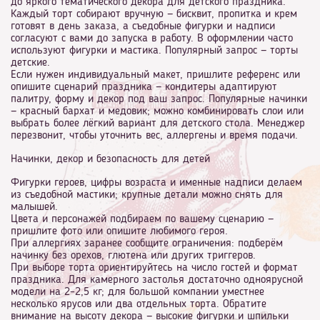
до яркого тематического декора для детского праздника.
Каждый торт собирают вручную — бисквит, пропитка и крем
готовят в день заказа, а съедобные фигурки и надписи
согласуют с вами до запуска в работу. В оформлении часто
используют фигурки и мастика. Популярный запрос — торты
детские.
Если нужен индивидуальный макет, пришлите референс или
опишите сценарий праздника — кондитеры адаптируют
палитру, форму и декор под ваш запрос. Популярные начинки
— красный бархат и медовик; можно комбинировать слои или
выбрать более лёгкий вариант для детского стола. Менеджер
перезвонит, чтобы уточнить вес, аллергены и время подачи.
Начинки, декор и безопасность для детей
Фигурки героев, цифры возраста и именные надписи делаем
из съедобной мастики; крупные детали можно снять для
малышей.
Цвета и персонажей подбираем по вашему сценарию —
пришлите фото или опишите любимого героя.
При аллергиях заранее сообщите ограничения: подберём
начинку без орехов, глютена или других триггеров.
При выборе торта ориентируйтесь на число гостей и формат
праздника. Для камерного застолья достаточно одноярусной
модели на 2–2,5 кг; для большой компании уместнее
несколько ярусов или два отдельных торта. Обратите
внимание на высоту декора — высокие фигурки и шпильки