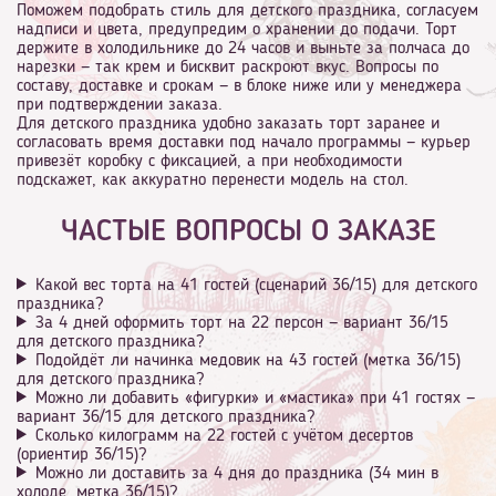
Поможем подобрать стиль для детского праздника, согласуем
надписи и цвета, предупредим о хранении до подачи. Торт
держите в холодильнике до 24 часов и выньте за полчаса до
нарезки — так крем и бисквит раскроют вкус. Вопросы по
составу, доставке и срокам — в блоке ниже или у менеджера
при подтверждении заказа.
Для детского праздника удобно заказать торт заранее и
согласовать время доставки под начало программы — курьер
привезёт коробку с фиксацией, а при необходимости
подскажет, как аккуратно перенести модель на стол.
ЧАСТЫЕ ВОПРОСЫ О ЗАКАЗЕ
Какой вес торта на 41 гостей (сценарий 36/15) для детского
праздника?
За 4 дней оформить торт на 22 персон — вариант 36/15
для детского праздника?
Подойдёт ли начинка медовик на 43 гостей (метка 36/15)
для детского праздника?
Можно ли добавить «фигурки» и «мастика» при 41 гостях —
вариант 36/15 для детского праздника?
Сколько килограмм на 22 гостей с учётом десертов
(ориентир 36/15)?
Можно ли доставить за 4 дня до праздника (34 мин в
холоде, метка 36/15)?