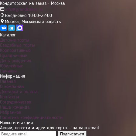
Кондитерская на заказ · Москва
info@grandcakes.ru
Ежедневно 10:00–22:00
Москва
,
Московская область
Каталог
Детские торты
Свадебные торты
Корпоративные
Праздничные
День рождения
Юбилейные
Начинки
Информация
Главная
О компании
Доставка и оплата
Контакты
Сотрудничество
Наша команда
Избранное
Политика конфиденциальности
Новости и акции
Акции, новости и идеи для торта — на ваш email