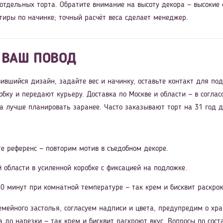
 отдельных торта. Обратите внимание на высоту декора — высокие
тиры по начинке; точный расчёт веса сделает менеджер.
 ВАШ ПОВОД
ившийся дизайн, задайте вес и начинку, оставьте контакт для по
обку и передают курьеру. Доставка по Москве и области — в согл
ра лучше планировать заранее. Часто заказывают торт на 31 год д
е референс — повторим мотив в съедобном декоре.
й области в усиленной коробке с фиксацией на подложке.
0 минут при комнатной температуре — так крем и бисквит раскрою
мейного застолья, согласуем надписи и цвета, предупредим о хра
 до нарезки — так крем и бисквит раскроют вкус. Вопросы по соста