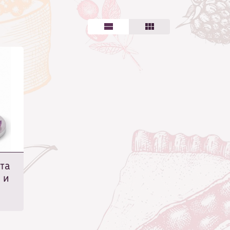
та
 и