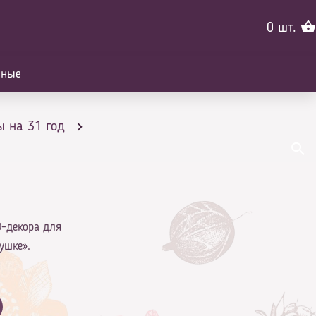
0
шт.
йные
 на 31 год
D-декора для
ушке».