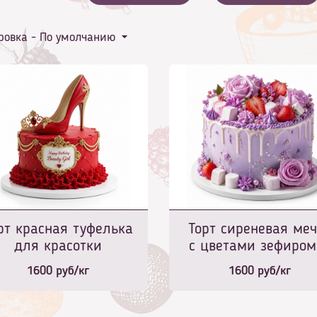
ровка -
По умолчанию
рт красная туфелька
Торт сиреневая меч
для красотки
с цветами зефиром
клубникой
1600
руб/кг
1600
руб/кг