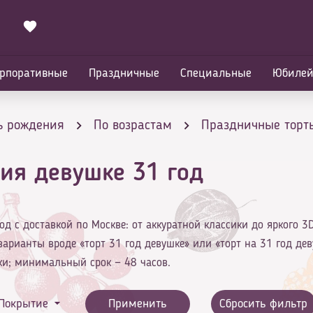
рпоративные
Праздничные
Специальные
Юбиле
ь рождения
По возрастам
Праздничные торты
ия девушке 31 год
од с доставкой по Москве: от аккуратной классики до яркого 3
варианты вроде «торт 31 год девушке» или «торт на 31 год дев
ки; минимальный срок — 48 часов.
Покрытие
Применить
Сбросить фильтр