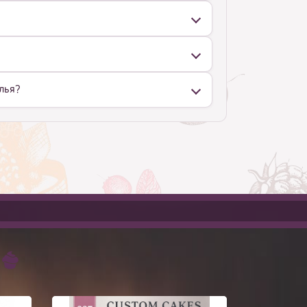
олья?