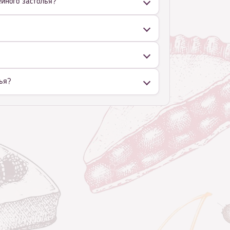
ейного застолья?
ья?