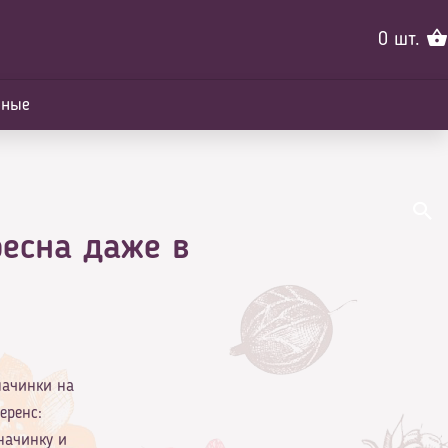
0
шт.
йные
ресна даже в
начинки на
еренс:
начинку и