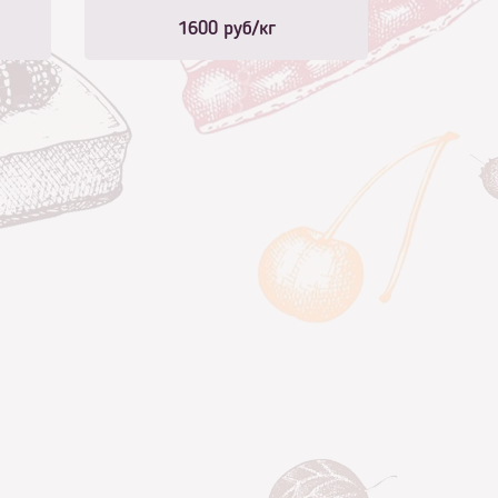
слитками
1600
руб/кг