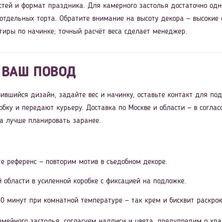
стей и формат праздника. Для камерного застолья достаточно одн
 отдельных торта. Обратите внимание на высоту декора — высокие
тиры по начинке; точный расчёт веса сделает менеджер.
 ВАШ ПОВОД
ившийся дизайн, задайте вес и начинку, оставьте контакт для по
обку и передают курьеру. Доставка по Москве и области — в согл
ра лучше планировать заранее.
е референс — повторим мотив в съедобном декоре.
й области в усиленной коробке с фиксацией на подложке.
0 минут при комнатной температуре — так крем и бисквит раскрою
мейного застолья, согласуем надписи и цвета, предупредим о хра