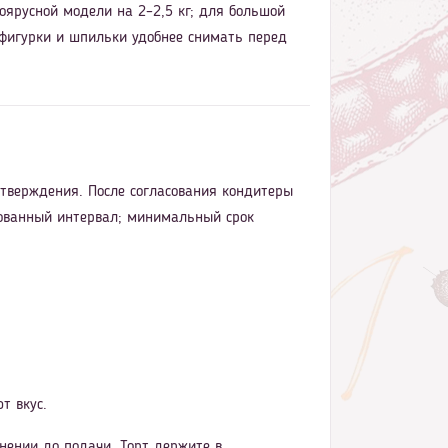
оярусной модели на 2–2,5 кг; для большой
 фигурки и шпильки удобнее снимать перед
дтверждения. После согласования кондитеры
асованный интервал; минимальный срок
т вкус.
нении до подачи. Торт держите в