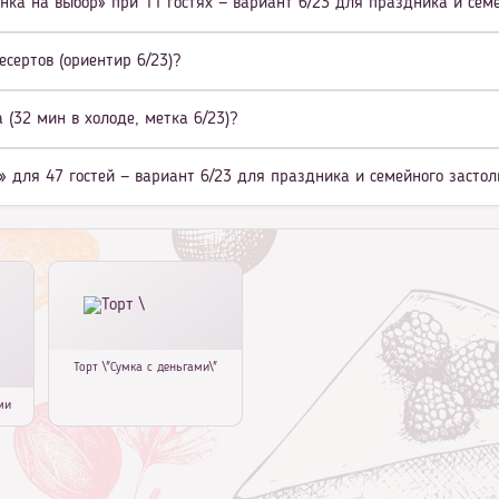
нка на выбор» при 11 гостях — вариант 6/23 для праздника и сем
есертов (ориентир 6/23)?
(32 мин в холоде, метка 6/23)?
» для 47 гостей — вариант 6/23 для праздника и семейного застол
Торт \"Сумка с деньгами\"
ми