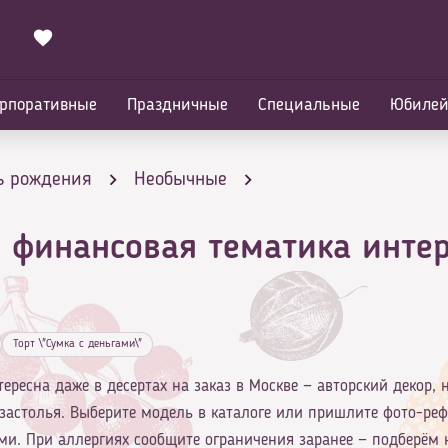
рпоративные
Праздничные
Специальные
Юбиле
ь рождения
Необычные
- финансовая тематика инте
тика интересна даже в десертах
Торт \"Сумка с деньгами\"
ересна даже в десертах на заказ в Москве — авторский декор, 
застолья. Выберите модель в каталоге или пришлите фото-реф
ми. При аллергиях сообщите ограничения заранее — подберём 