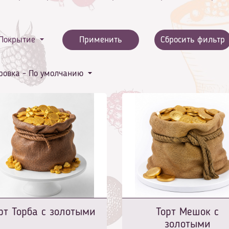
Покрытие
Применить
Сбросить фильтр
ровка -
По умолчанию
рт Торба с золотыми
Торт Мешок с
золотыми