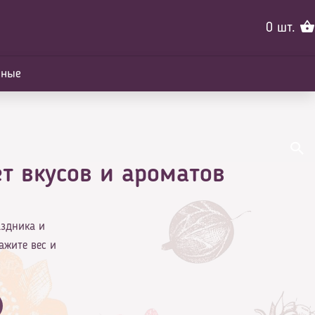
0
шт.
йные
т вкусов и ароматов
аздника и
ажите вес и