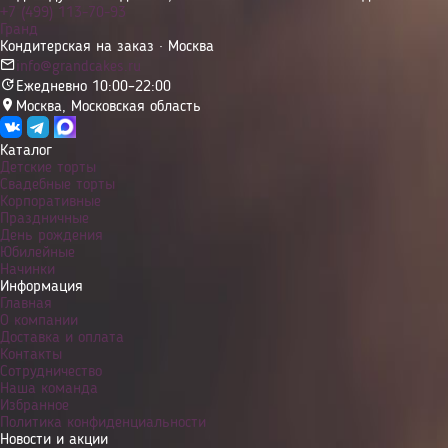
+7 (499) 113-70-93
Гранд
Кондитерская на заказ · Москва
info@grandcakes.ru
Ежедневно 10:00–22:00
Москва
,
Московская область
Каталог
Детские торты
Свадебные торты
Корпоративные
Праздничные
День рождения
Юбилейные
Начинки
Информация
Главная
О компании
Доставка и оплата
Контакты
Сотрудничество
Наша команда
Избранное
Политика конфиденциальности
Новости и акции