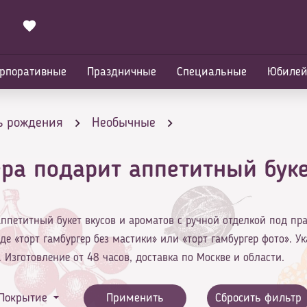
рпоративные
Праздничные
Специальные
Юбиле
ь рождения
Необычные
ера подарит аппетитный буке
итный букет вкусов и ароматов
 аппетитный букет вкусов и ароматов с ручной отделкой под пр
е «торт гамбургер без мастики» или «торт гамбургер фото». Ук
. Изготовление от 48 часов, доставка по Москве и области.
Покрытие
Применить
Сбросить фильтр