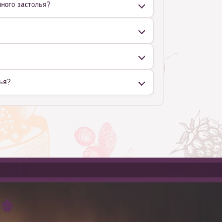
йного застолья?
ья?