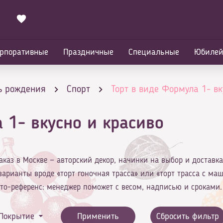
рпоративные
Праздничные
Специальные
Юбиле
ь рождения
Спорт
Торт в виде Формула 1- вк
 1- вкусно и красиво
аказ в Москве — авторский декор, начинки на выбор и доставк
варианты вроде «торт гоночная трасса» или «торт трасса с ма
то-референс: менеджер поможет с весом, надписью и сроками.
Покрытие
Применить
Сбросить фильтр