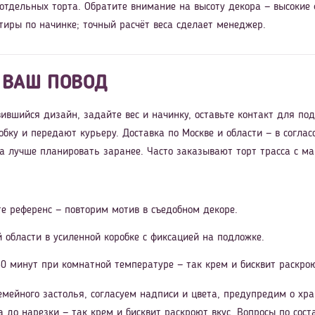
 отдельных торта. Обратите внимание на высоту декора — высокие
тиры по начинке; точный расчёт веса сделает менеджер.
 ВАШ ПОВОД
ившийся дизайн, задайте вес и начинку, оставьте контакт для по
обку и передают курьеру. Доставка по Москве и области — в согл
ра лучше планировать заранее. Часто заказывают торт трасса с м
е референс — повторим мотив в съедобном декоре.
й области в усиленной коробке с фиксацией на подложке.
0 минут при комнатной температуре — так крем и бисквит раскрою
мейного застолья, согласуем надписи и цвета, предупредим о хра
 до нарезки — так крем и бисквит раскроют вкус. Вопросы по соста