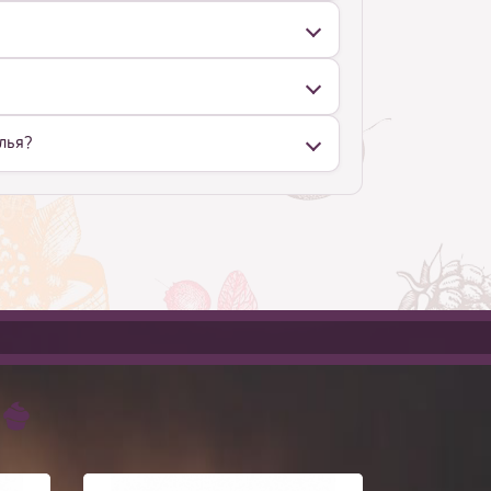
олья?