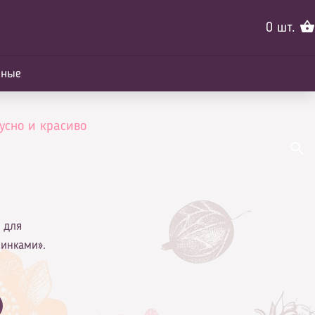
0
шт.
йные
усно и красиво
а для
шинками».