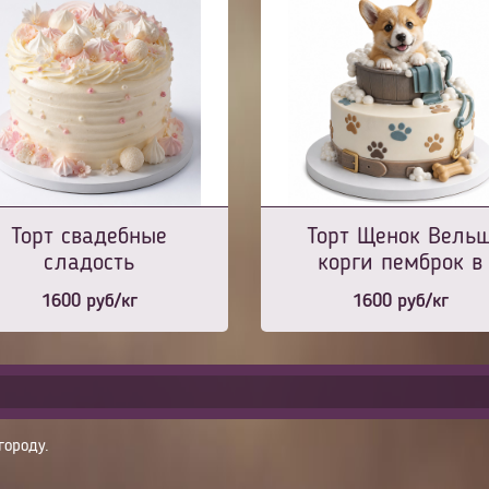
Торт свадебные
Торт Щенок Вель
сладость
корги пемброк в
ведерке
1600
руб/кг
1600
руб/кг
городу.