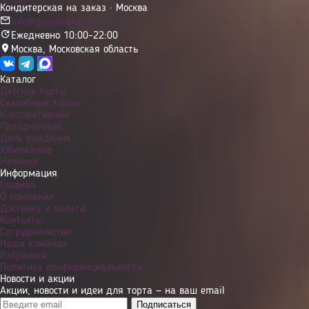
Кондитерская на заказ · Москва
info@grandcakes.ru
Ежедневно 10:00–22:00
Москва
,
Московская область
Каталог
Детские торты
Свадебные торты
Корпоративные
Праздничные
День рождения
Юбилейные
Начинки
Информация
Главная
О компании
Доставка и оплата
Контакты
Сотрудничество
Наша команда
Избранное
Политика конфиденциальности
Новости и акции
Акции, новости и идеи для торта — на ваш email