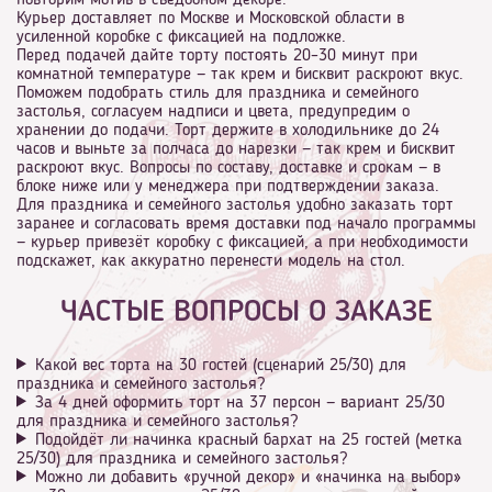
повторим мотив в съедобном декоре.
Курьер доставляет по Москве и Московской области в
усиленной коробке с фиксацией на подложке.
Перед подачей дайте торту постоять 20–30 минут при
комнатной температуре — так крем и бисквит раскроют вкус.
Поможем подобрать стиль для праздника и семейного
застолья, согласуем надписи и цвета, предупредим о
хранении до подачи. Торт держите в холодильнике до 24
часов и выньте за полчаса до нарезки — так крем и бисквит
раскроют вкус. Вопросы по составу, доставке и срокам — в
блоке ниже или у менеджера при подтверждении заказа.
Для праздника и семейного застолья удобно заказать торт
заранее и согласовать время доставки под начало программы
— курьер привезёт коробку с фиксацией, а при необходимости
подскажет, как аккуратно перенести модель на стол.
ЧАСТЫЕ ВОПРОСЫ О ЗАКАЗЕ
Какой вес торта на 30 гостей (сценарий 25/30) для
праздника и семейного застолья?
За 4 дней оформить торт на 37 персон — вариант 25/30
для праздника и семейного застолья?
Подойдёт ли начинка красный бархат на 25 гостей (метка
25/30) для праздника и семейного застолья?
Можно ли добавить «ручной декор» и «начинка на выбор»