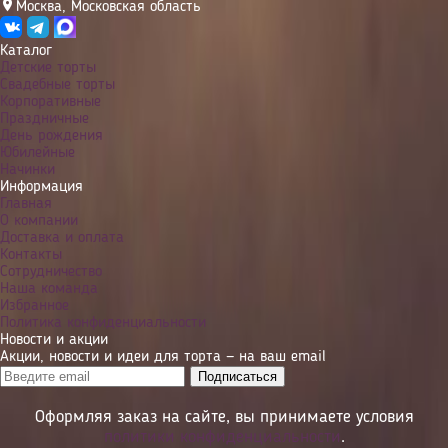
Москва
,
Московская область
Каталог
Детские торты
Свадебные торты
Корпоративные
Праздничные
День рождения
Юбилейные
Начинки
Информация
Главная
О компании
Доставка и оплата
Контакты
Сотрудничество
Наша команда
Избранное
Политика конфиденциальности
Новости и акции
Акции, новости и идеи для торта — на ваш email
Оформляя заказ на сайте, вы принимаете условия
политики конфиденциальности
.