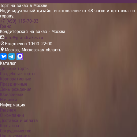
Торт на заказ в Москве
Индивидуальный дизайн, изготовление от 48 часов и доставка по
городу.
+7 (499) 113-70-93
Гранд
Кондитерская на заказ · Москва
info@grandcakes.ru
Ежедневно 10:00–22:00
Москва
,
Московская область
Каталог
Детские торты
Свадебные торты
Корпоративные
Праздничные
День рождения
Юбилейные
Начинки
Информация
Главная
О компании
Доставка и оплата
Контакты
Сотрудничество
Наша команда