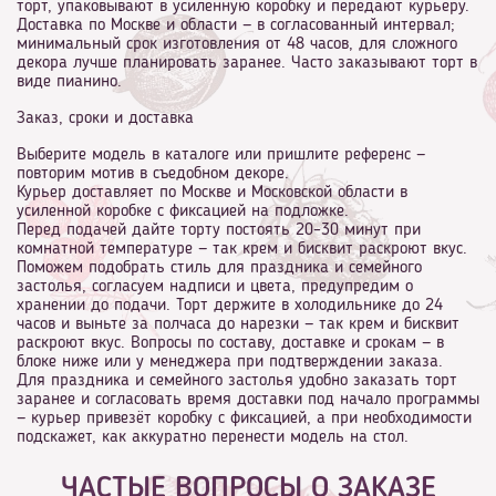
торт, упаковывают в усиленную коробку и передают курьеру.
Доставка по Москве и области — в согласованный интервал;
минимальный срок изготовления от 48 часов, для сложного
декора лучше планировать заранее. Часто заказывают торт в
виде пианино.
Заказ, сроки и доставка
Выберите модель в каталоге или пришлите референс —
повторим мотив в съедобном декоре.
Курьер доставляет по Москве и Московской области в
усиленной коробке с фиксацией на подложке.
Перед подачей дайте торту постоять 20–30 минут при
комнатной температуре — так крем и бисквит раскроют вкус.
Поможем подобрать стиль для праздника и семейного
застолья, согласуем надписи и цвета, предупредим о
хранении до подачи. Торт держите в холодильнике до 24
часов и выньте за полчаса до нарезки — так крем и бисквит
раскроют вкус. Вопросы по составу, доставке и срокам — в
блоке ниже или у менеджера при подтверждении заказа.
Для праздника и семейного застолья удобно заказать торт
заранее и согласовать время доставки под начало программы
— курьер привезёт коробку с фиксацией, а при необходимости
подскажет, как аккуратно перенести модель на стол.
ЧАСТЫЕ ВОПРОСЫ О ЗАКАЗЕ