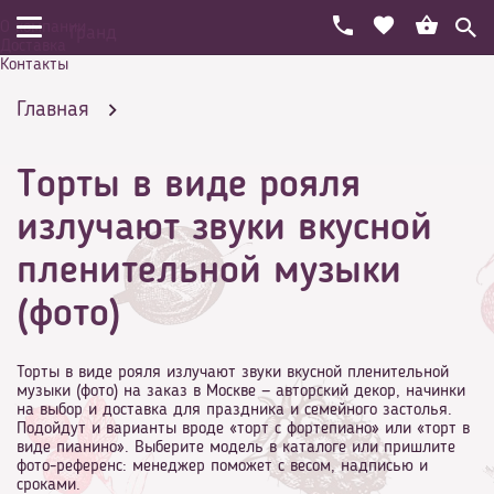
О компании
Гранд
Доставка
Контакты
Главная
Торты в виде рояля
Праздничный торт на день рождения
излучают звуки вкусной
пленительной музыки
(фото)
Необычные
Торты в виде рояля излучают звуки вкусной пленительной
музыки (фото) на заказ в Москве — авторский декор, начинки
на выбор и доставка для праздника и семейного застолья.
Подойдут и варианты вроде «торт с фортепиано» или «торт в
Торты в виде рояля излучают звуки вкусной
виде пианино». Выберите модель в каталоге или пришлите
фото-референс: менеджер поможет с весом, надписью и
сроками.