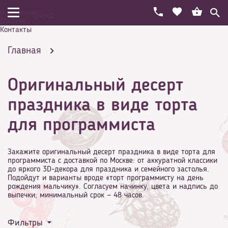
О компании
Гранд
Доставка
Контакты
Главная
Оригинальный десерт
Праздничный торт на день рождения
праздника в виде торта
для программиста
Профессия
Закажите оригинальный десерт праздника в виде торта для
программиста с доставкой по Москве: от аккуратной классики
до яркого 3D-декора для праздника и семейного застолья.
Подойдут и варианты вроде «торт программисту на день
рождения мальчику». Согласуем начинку, цвета и надпись до
выпечки; минимальный срок — 48 часов.
Оригинальный десерт праздника в виде торта
Фильтры