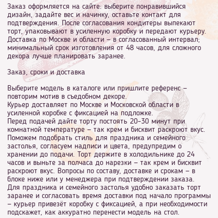
Заказ оформляется на сайте: выберите понравившийся
дизайн, задайте вес и начинку, оставьте контакт для
подтверждения. После согласования кондитеры выпекают
торт, упаковывают в усиленную коробку и передают курьеру.
Доставка по Москве и области — в согласованный интервал;
минимальный срок изготовления от 48 часов, для сложного
декора лучше планировать заранее.
Заказ, сроки и доставка
Выберите модель в каталоге или пришлите референс —
повторим мотив в съедобном декоре.
Курьер доставляет по Москве и Московской области в
усиленной коробке с фиксацией на подложке.
Перед подачей дайте торту постоять 20–30 минут при
комнатной температуре — так крем и бисквит раскроют вкус.
Поможем подобрать стиль для праздника и семейного
застолья, согласуем надписи и цвета, предупредим о
хранении до подачи. Торт держите в холодильнике до 24
часов и выньте за полчаса до нарезки — так крем и бисквит
раскроют вкус. Вопросы по составу, доставке и срокам — в
блоке ниже или у менеджера при подтверждении заказа.
Для праздника и семейного застолья удобно заказать торт
заранее и согласовать время доставки под начало программы
— курьер привезёт коробку с фиксацией, а при необходимости
подскажет, как аккуратно перенести модель на стол.