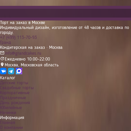
Торт на заказ в Москве
Индивидуальный дизайн, изготовление от 48 часов и доставка по
городу.
+7 (499) 113-70-93
Гранд
Кондитерская на заказ · Москва
info@grandcakes.ru
Ежедневно 10:00–22:00
Москва
,
Московская область
Каталог
Детские торты
Свадебные торты
Корпоративные
Праздничные
День рождения
Юбилейные
Начинки
Информация
Главная
О компании