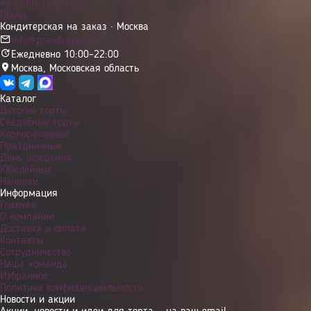
+7 (499) 113-70-93
Гранд
Кондитерская на заказ · Москва
info@grandcakes.ru
Ежедневно 10:00–22:00
Москва
,
Московская область
Каталог
Детские торты
Свадебные торты
Корпоративные
Праздничные
День рождения
Юбилейные
Начинки
Информация
Главная
О компании
Доставка и оплата
Контакты
Сотрудничество
Наша команда
Избранное
Политика конфиденциальности
Новости и акции