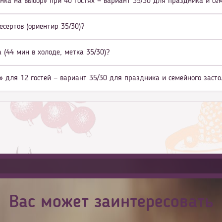
нка на выбор» при 40 гостях — вариант 35/30 для праздника и се
есертов (ориентир 35/30)?
(44 мин в холоде, метка 35/30)?
» для 12 гостей — вариант 35/30 для праздника и семейного заст
Вас может заинтересовать