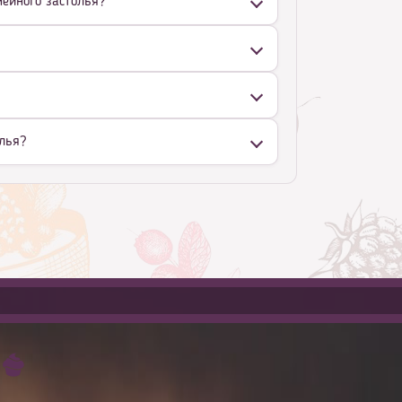
мейного застолья?
олья?