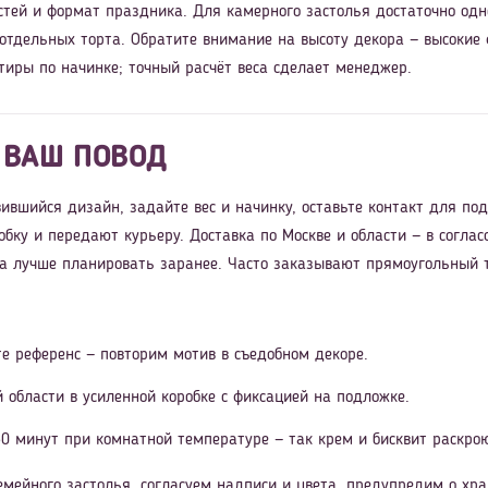
стей и формат праздника. Для камерного застолья достаточно одн
 отдельных торта. Обратите внимание на высоту декора — высокие
тиры по начинке; точный расчёт веса сделает менеджер.
 ВАШ ПОВОД
ившийся дизайн, задайте вес и начинку, оставьте контакт для по
обку и передают курьеру. Доставка по Москве и области — в согл
ора лучше планировать заранее. Часто заказывают прямоугольный т
е референс — повторим мотив в съедобном декоре.
й области в усиленной коробке с фиксацией на подложке.
0 минут при комнатной температуре — так крем и бисквит раскрою
мейного застолья, согласуем надписи и цвета, предупредим о хра