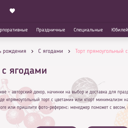
рпоративные
Праздничные
Специальные
Юбиле
ь рождения
С ягодами
Торт прямоугольный 
 с ягодами
кве — авторский декор, начинки на выбор и доставка для праз
оде «прямоугольный торт с цветами» или «торт минимализм н
оге или пришлите фото-референс: менеджер поможет с весом,