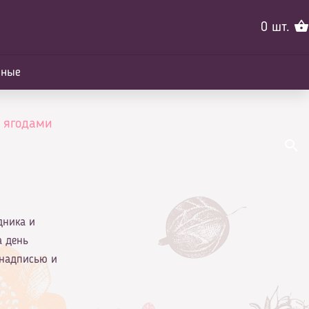
0
шт.
йные
с ягодами
дника и
а день
 надписью и