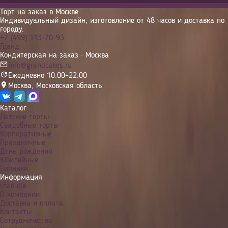
Торт на заказ в Москве
Индивидуальный дизайн, изготовление от 48 часов и доставка по
городу.
+7 (499) 113-70-93
Гранд
Кондитерская на заказ · Москва
info@grandcakes.ru
Ежедневно 10:00–22:00
Москва
,
Московская область
Каталог
Детские торты
Свадебные торты
Корпоративные
Праздничные
День рождения
Юбилейные
Начинки
Информация
Главная
О компании
Доставка и оплата
Контакты
Сотрудничество