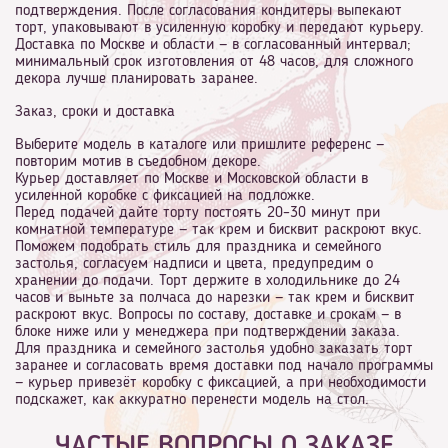
подтверждения. После согласования кондитеры выпекают
торт, упаковывают в усиленную коробку и передают курьеру.
Доставка по Москве и области — в согласованный интервал;
минимальный срок изготовления от 48 часов, для сложного
декора лучше планировать заранее.
Заказ, сроки и доставка
Выберите модель в каталоге или пришлите референс —
повторим мотив в съедобном декоре.
Курьер доставляет по Москве и Московской области в
усиленной коробке с фиксацией на подложке.
Перед подачей дайте торту постоять 20–30 минут при
комнатной температуре — так крем и бисквит раскроют вкус.
Поможем подобрать стиль для праздника и семейного
застолья, согласуем надписи и цвета, предупредим о
хранении до подачи. Торт держите в холодильнике до 24
часов и выньте за полчаса до нарезки — так крем и бисквит
раскроют вкус. Вопросы по составу, доставке и срокам — в
блоке ниже или у менеджера при подтверждении заказа.
Для праздника и семейного застолья удобно заказать торт
заранее и согласовать время доставки под начало программы
— курьер привезёт коробку с фиксацией, а при необходимости
подскажет, как аккуратно перенести модель на стол.
ЧАСТЫЕ ВОПРОСЫ О ЗАКАЗЕ