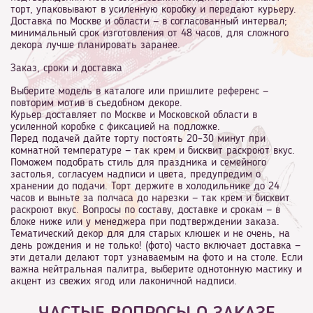
торт, упаковывают в усиленную коробку и передают курьеру.
Доставка по Москве и области — в согласованный интервал;
минимальный срок изготовления от 48 часов, для сложного
декора лучше планировать заранее.
Заказ, сроки и доставка
Выберите модель в каталоге или пришлите референс —
повторим мотив в съедобном декоре.
Курьер доставляет по Москве и Московской области в
усиленной коробке с фиксацией на подложке.
Перед подачей дайте торту постоять 20–30 минут при
комнатной температуре — так крем и бисквит раскроют вкус.
Поможем подобрать стиль для праздника и семейного
застолья, согласуем надписи и цвета, предупредим о
хранении до подачи. Торт держите в холодильнике до 24
часов и выньте за полчаса до нарезки — так крем и бисквит
раскроют вкус. Вопросы по составу, доставке и срокам — в
блоке ниже или у менеджера при подтверждении заказа.
Тематический декор для для старых клюшек и не очень, на
день рождения и не только! (фото) часто включает доставка —
эти детали делают торт узнаваемым на фото и на столе. Если
важна нейтральная палитра, выберите однотонную мастику и
акцент из свежих ягод или лаконичной надписи.