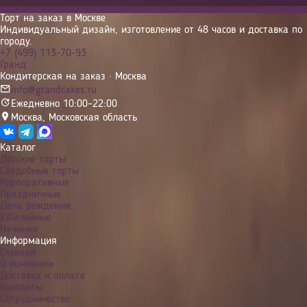
Торт на заказ в Москве
Индивидуальный дизайн, изготовление от 48 часов и доставка по
городу.
+7 (499) 113-70-93
Гранд
Кондитерская на заказ · Москва
info@grandcakes.ru
Ежедневно 10:00–22:00
Москва
,
Московская область
Каталог
Детские торты
Свадебные торты
Корпоративные
Праздничные
День рождения
Юбилейные
Начинки
Информация
Главная
О компании
Доставка и оплата
Контакты
Сотрудничество