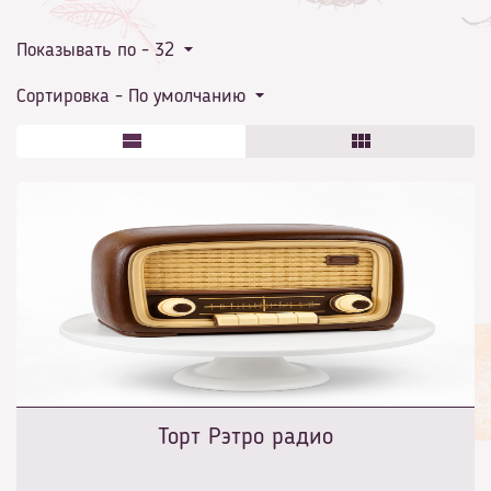
Показывать по -
32
рождения и не только! (фото)
Сортировка -
По умолчанию
Торт Рэтро радио