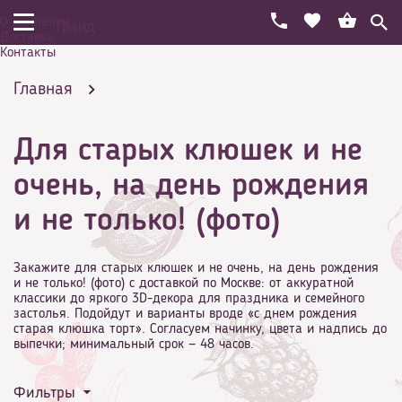
О компании
Гранд
Доставка
Контакты
Главная
Для старых клюшек и не
Праздничный торт на день рождения
очень, на день рождения
и не только! (фото)
Необычные
Закажите для старых клюшек и не очень, на день рождения
и не только! (фото) с доставкой по Москве: от аккуратной
классики до яркого 3D-декора для праздника и семейного
застолья. Подойдут и варианты вроде «с днем рождения
старая клюшка торт». Согласуем начинку, цвета и надпись до
выпечки; минимальный срок — 48 часов.
Для старых клюшек и не очень, на день
Фильтры