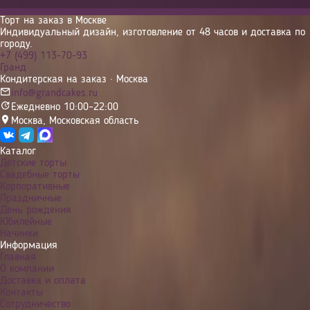
Торт на заказ в Москве
Индивидуальный дизайн, изготовление от 48 часов и доставка по
городу.
+7 (499) 113-70-93
Гранд
Кондитерская на заказ · Москва
info@grandcakes.ru
Ежедневно 10:00–22:00
Москва
,
Московская область
Каталог
Детские торты
Свадебные торты
Корпоративные
Праздничные
День рождения
Юбилейные
Начинки
Информация
Главная
О компании
Доставка и оплата
Контакты
Сотрудничество