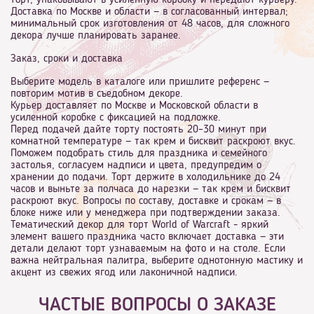
торт, упаковывают в усиленную коробку и передают курьеру.
Доставка по Москве и области — в согласованный интервал;
минимальный срок изготовления от 48 часов, для сложного
декора лучше планировать заранее.
Заказ, сроки и доставка
Выберите модель в каталоге или пришлите референс —
повторим мотив в съедобном декоре.
Курьер доставляет по Москве и Московской области в
усиленной коробке с фиксацией на подложке.
Перед подачей дайте торту постоять 20–30 минут при
комнатной температуре — так крем и бисквит раскроют вкус.
Поможем подобрать стиль для праздника и семейного
застолья, согласуем надписи и цвета, предупредим о
хранении до подачи. Торт держите в холодильнике до 24
часов и выньте за полчаса до нарезки — так крем и бисквит
раскроют вкус. Вопросы по составу, доставке и срокам — в
блоке ниже или у менеджера при подтверждении заказа.
Тематический декор для торт World of Warcraft - яркий
элемент вашего праздника часто включает доставка — эти
детали делают торт узнаваемым на фото и на столе. Если
важна нейтральная палитра, выберите однотонную мастику и
акцент из свежих ягод или лаконичной надписи.
ЧАСТЫЕ ВОПРОСЫ О ЗАКАЗЕ