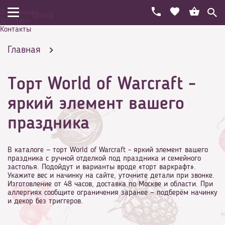
О компании
Гранд
Доставка
Контакты
Главная
Торт World of Warcraft -
Праздничный торт на день рождения
яркий элемент вашего
праздника
Игры
В каталоге — торт World of Warcraft - яркий элемент вашего
праздника с ручной отделкой под праздника и семейного
застолья. Подойдут и варианты вроде «торт варкрафт».
Укажите вес и начинку на сайте, уточните детали при звонке.
Изготовление от 48 часов, доставка по Москве и области. При
аллергиях сообщите ограничения заранее — подберём начинку
Торт World of Warcraft - яркий элемент вашего
и декор без триггеров.