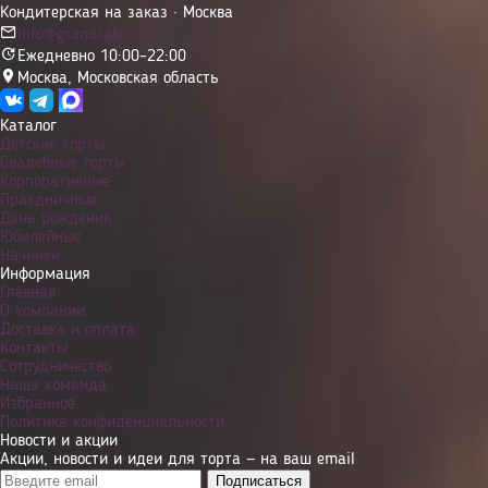
Кондитерская на заказ · Москва
info@grandcakes.ru
Ежедневно 10:00–22:00
Москва
,
Московская область
Каталог
Детские торты
Свадебные торты
Корпоративные
Праздничные
День рождения
Юбилейные
Начинки
Информация
Главная
О компании
Доставка и оплата
Контакты
Сотрудничество
Наша команда
Избранное
Политика конфиденциальности
Новости и акции
Акции, новости и идеи для торта — на ваш email