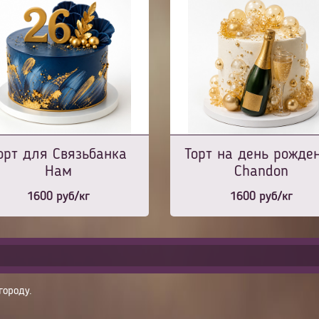
орт для Связьбанка
Торт на день рожде
Нам
Chandon
1600
руб/кг
1600
руб/кг
городу.