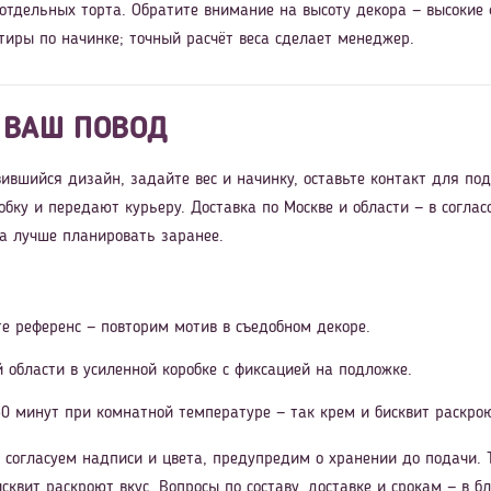
 отдельных торта. Обратите внимание на высоту декора — высокие
тиры по начинке; точный расчёт веса сделает менеджер.
 ВАШ ПОВОД
ившийся дизайн, задайте вес и начинку, оставьте контакт для по
обку и передают курьеру. Доставка по Москве и области — в согл
ра лучше планировать заранее.
е референс — повторим мотив в съедобном декоре.
й области в усиленной коробке с фиксацией на подложке.
0 минут при комнатной температуре — так крем и бисквит раскрою
согласуем надписи и цвета, предупредим о хранении до подачи. Т
исквит раскроют вкус. Вопросы по составу, доставке и срокам — в 