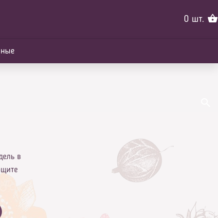
0
шт.
йные
дель в
бщите