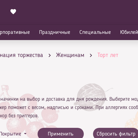
рпоративные
Праздничные
Специальные
Юбиле
нация торжества
Женщинам
Торт лет
р, начинки на выбор и доставка для дня рождения. Выберите мо
жер поможет с весом, надписью и сроками. При аллергиях соо
ор без триггеров.
Покрытие
Применить
Сбросить фильтр