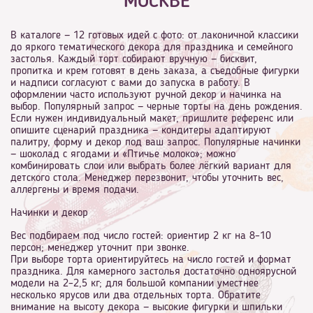
МОСКВЕ
В каталоге — 12 готовых идей с фото: от лаконичной классики
до яркого тематического декора для праздника и семейного
застолья. Каждый торт собирают вручную — бисквит,
пропитка и крем готовят в день заказа, а съедобные фигурки
и надписи согласуют с вами до запуска в работу. В
оформлении часто используют ручной декор и начинка на
выбор. Популярный запрос — черные торты на день рождения.
Если нужен индивидуальный макет, пришлите референс или
опишите сценарий праздника — кондитеры адаптируют
палитру, форму и декор под ваш запрос. Популярные начинки
— шоколад с ягодами и «Птичье молоко»; можно
комбинировать слои или выбрать более лёгкий вариант для
детского стола. Менеджер перезвонит, чтобы уточнить вес,
аллергены и время подачи.
Начинки и декор
Вес подбираем под число гостей: ориентир 2 кг на 8–10
персон; менеджер уточнит при звонке.
При выборе торта ориентируйтесь на число гостей и формат
праздника. Для камерного застолья достаточно одноярусной
модели на 2–2,5 кг; для большой компании уместнее
несколько ярусов или два отдельных торта. Обратите
внимание на высоту декора — высокие фигурки и шпильки