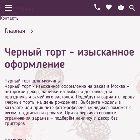
О компании
Гранд
Доставка
Контакты
Главная
Черный торт - изысканное
Праздничный торт на день рождения
оформление
Черный торт для мужчины
Черный торт - изысканное оформление на заказ в Москве —
авторский декор, начинки на выбор и доставка для
Цветные
праздника и семейного застолья. Подойдут и варианты вроде
«черные торты на день рождения». Выберите модель в
каталоге или пришлите фото-референс: менеджер поможет с
весом, надписью и сроками. При аллергиях сообщите
ограничения заранее — подберём начинку и декор без
триггеров.
Черный торт - изысканное оформление