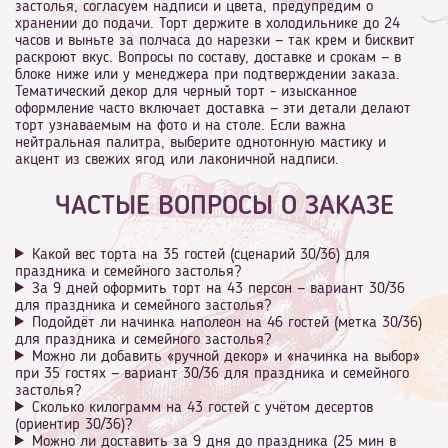
застолья, согласуем надписи и цвета, предупредим о
хранении до подачи. Торт держите в холодильнике до 24
часов и выньте за полчаса до нарезки — так крем и бисквит
раскроют вкус. Вопросы по составу, доставке и срокам — в
блоке ниже или у менеджера при подтверждении заказа.
Тематический декор для черный торт - изысканное
оформление часто включает доставка — эти детали делают
торт узнаваемым на фото и на столе. Если важна
нейтральная палитра, выберите однотонную мастику и
акцент из свежих ягод или лаконичной надписи.
ЧАСТЫЕ ВОПРОСЫ О ЗАКАЗЕ
Какой вес торта на 35 гостей (сценарий 30/36) для
праздника и семейного застолья?
За 9 дней оформить торт на 43 персон — вариант 30/36
для праздника и семейного застолья?
Подойдёт ли начинка наполеон на 46 гостей (метка 30/36)
для праздника и семейного застолья?
Можно ли добавить «ручной декор» и «начинка на выбор»
при 35 гостях — вариант 30/36 для праздника и семейного
застолья?
Сколько килограмм на 43 гостей с учётом десертов
(ориентир 30/36)?
Можно ли доставить за 9 дня до праздника (25 мин в