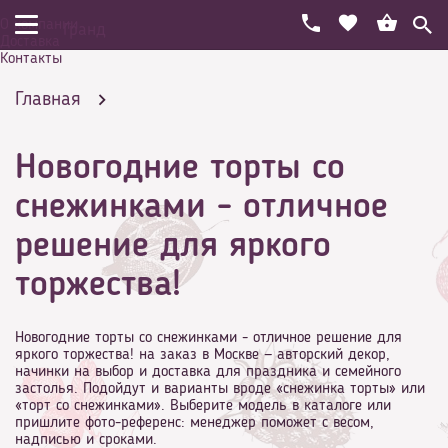
О компании
Гранд
Доставка
Контакты
Главная
Новогодние торты со
Торты на разнообразные праздники
снежинками - отличное
решение для яркого
торжества!
Аппетитные торты на Новый год
Новогодние торты со снежинками - отличное решение для
яркого торжества! на заказ в Москве — авторский декор,
начинки на выбор и доставка для праздника и семейного
застолья. Подойдут и варианты вроде «снежинка торты» или
Новогодние торты со снежинками - отличное
«торт со снежинками». Выберите модель в каталоге или
пришлите фото-референс: менеджер поможет с весом,
надписью и сроками.