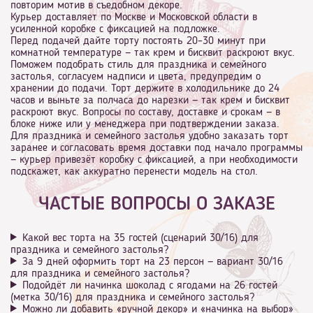
повторим мотив в съедобном декоре.
Курьер доставляет по Москве и Московской области в
усиленной коробке с фиксацией на подложке.
Перед подачей дайте торту постоять 20–30 минут при
комнатной температуре — так крем и бисквит раскроют вкус.
Поможем подобрать стиль для праздника и семейного
застолья, согласуем надписи и цвета, предупредим о
хранении до подачи. Торт держите в холодильнике до 24
часов и выньте за полчаса до нарезки — так крем и бисквит
раскроют вкус. Вопросы по составу, доставке и срокам — в
блоке ниже или у менеджера при подтверждении заказа.
Для праздника и семейного застолья удобно заказать торт
заранее и согласовать время доставки под начало программы
— курьер привезёт коробку с фиксацией, а при необходимости
подскажет, как аккуратно перенести модель на стол.
ЧАСТЫЕ ВОПРОСЫ О ЗАКАЗЕ
Какой вес торта на 35 гостей (сценарий 30/16) для
праздника и семейного застолья?
За 9 дней оформить торт на 23 персон — вариант 30/16
для праздника и семейного застолья?
Подойдёт ли начинка шоколад с ягодами на 26 гостей
(метка 30/16) для праздника и семейного застолья?
Можно ли добавить «ручной декор» и «начинка на выбор»