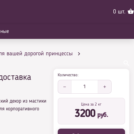
0
шт.
йные
ля вашей дорогой принцессы
Количество:
доставка
1
ский декор из мастики
Цена за 2 кг
ля корпоративного
3200
руб.