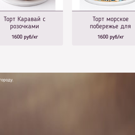
Торт Каравай с
Торт морское
розочками
побережье для
морячка
1600
руб/кг
1600
руб/кг
городу.