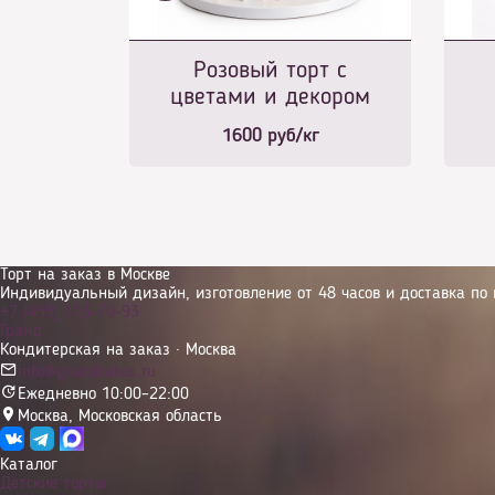
Розовый торт с
цветами и декором
1600
руб/кг
Торт на заказ в Москве
Индивидуальный дизайн, изготовление от 48 часов и доставка по 
+7 (499) 113-70-93
Гранд
Кондитерская на заказ · Москва
info@grandcakes.ru
Ежедневно 10:00–22:00
Москва
,
Московская область
Каталог
Детские торты