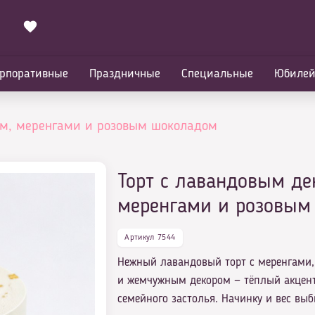
рпоративные
Праздничные
Специальные
Юбиле
ом, меренгами и розовым шоколадом
Торт с лавандовым де
меренгами и розовым
Артикул 7544
Нежный лавандовый торт с меренгами
и жемчужным декором — тёплый акцент
семейного застолья. Начинку и вес выб