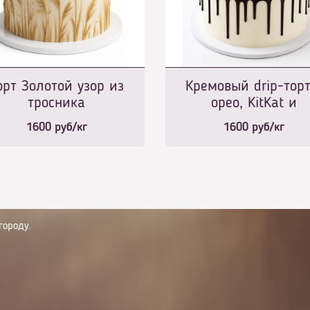
орт Золотой узор из
Кремовый drip-торт
тросника
орео, KitKat и
шоколадными шар
1600
руб/кг
1600
руб/кг
городу.