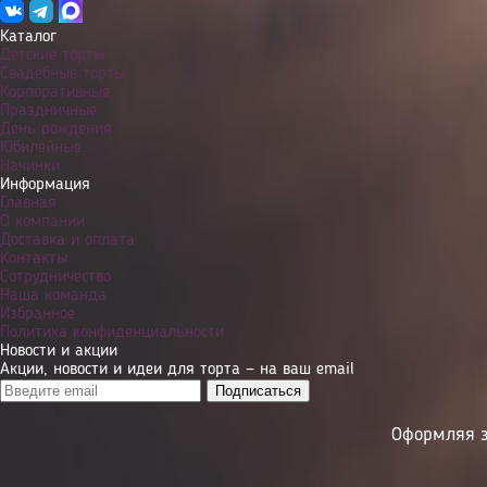
Каталог
Детские торты
Свадебные торты
Корпоративные
Праздничные
День рождения
Юбилейные
Начинки
Информация
Главная
О компании
Доставка и оплата
Контакты
Сотрудничество
Наша команда
Избранное
Политика конфиденциальности
Новости и акции
Акции, новости и идеи для торта — на ваш email
Оформляя з