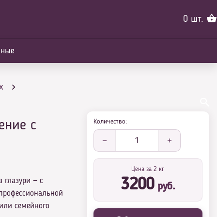
0
шт.
йные
х
Количество:
ение с
1
Цена за 2 кг
в глазури — с
3200
руб.
 профессиональной
 или семейного