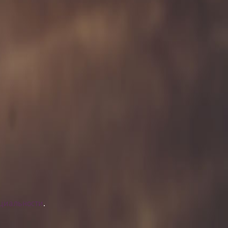
циальности
.