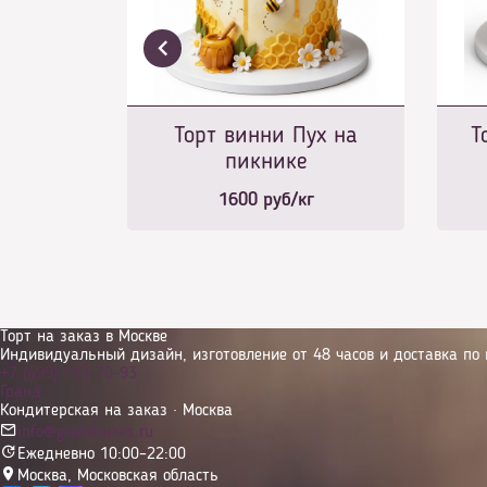
Торт винни Пух на
Т
пикнике
1600
руб/кг
Торт на заказ в Москве
Индивидуальный дизайн, изготовление от 48 часов и доставка по 
+7 (499) 113-70-93
Гранд
Кондитерская на заказ · Москва
info@grandcakes.ru
Ежедневно 10:00–22:00
Москва
,
Московская область