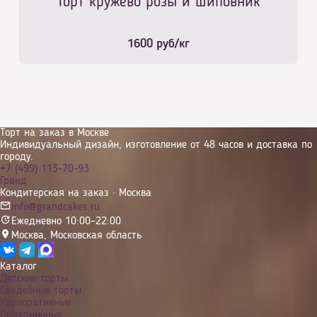
Торт кружево розы и шиповник
1600
руб/кг
Торт на заказ в Москве
Индивидуальный дизайн, изготовление от 48 часов и доставка по
городу.
+7 (499) 113-70-93
Гранд
Кондитерская на заказ · Москва
info@grandcakes.ru
Ежедневно 10:00–22:00
Москва
,
Московская область
Каталог
Детские торты
Свадебные торты
Корпоративные
Праздничные