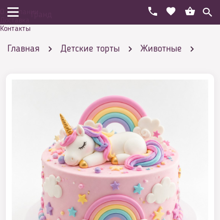
О компании
Гранд
Доставка
Контакты
Главная
Детские торты
Животные
Торты с пони
Купить торт Спящий Единорог ребенку - лучше не
придумаешь!