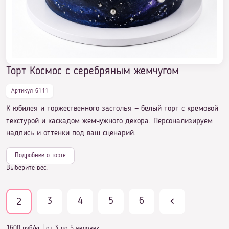
лет
Торт Космос с серебряным жемчугом
Торт Космос с серебряным жемчугом
Артикул 6111
К юбилея и торжественного застолья — белый торт с кремовой
текстурой и каскадом жемчужного декора. Персонализируем
надпись и оттенки под ваш сценарий.
Подробнее о торте
Выберите вес:
3
4
5
6
2
1600 руб/кг
|
от 3 до 5 человек