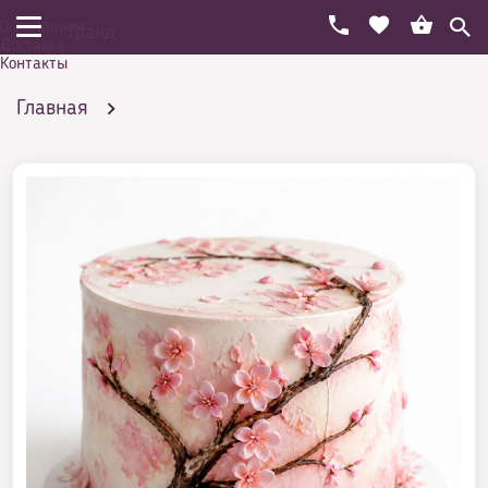
О компании
Гранд
Доставка
Контакты
Главная
Праздничный торт на день рождения
Популярные
Торт в виде букета цветов
Аппетитный торт Цветы Сакуры - свежее и