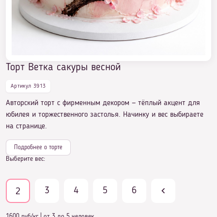
вкусное дополнение к празднику!
Торт Ветка сакуры весной
Торт Ветка сакуры весной
Артикул 3913
Авторский торт с фирменным декором — тёплый акцент для
юбилея и торжественного застолья. Начинку и вес выбираете
на странице.
Подробнее о торте
Выберите вес:
3
4
5
6
2
1600 руб/кг
|
от 3 до 5 человек