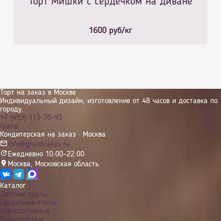
Торт Мишки с сердечком на диване
1600
руб/кг
Торт на заказ в Москве
Индивидуальный дизайн, изготовление от 48 часов и доставка по
городу.
+7 (499) 113-70-93
Гранд
Кондитерская на заказ · Москва
info@grandcakes.ru
Ежедневно 10:00–22:00
Москва
,
Московская область
Каталог
Детские торты
Свадебные торты
Корпоративные
Праздничные