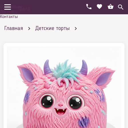
О компании
Гранд
Доставка
Контакты
Главная
Детские торты
Мультики Фильмы
Торт Монстры на каникулах
Торт с розами