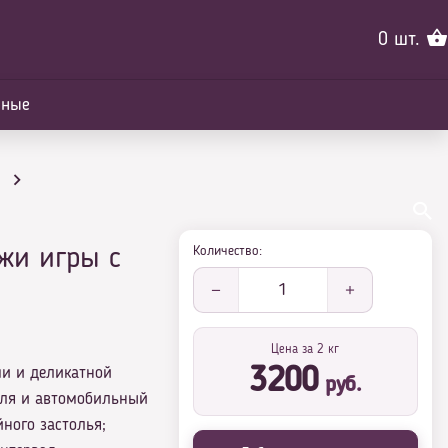
0
шт.
йные
Количество:
ажи игры с
1
Цена за 2 кг
и и деликатной
3200
руб.
иля и автомобильный
ного застолья;