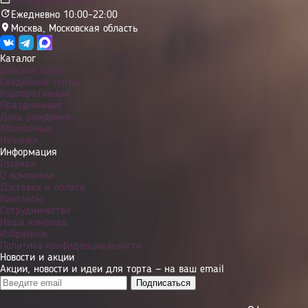
info@grandcakes.ru
Ежедневно 10:00–22:00
Москва
,
Московская область
Каталог
Детские торты
Свадебные торты
Корпоративные
Праздничные
День рождения
Юбилейные
Начинки
Информация
Главная
О компании
Доставка и оплата
Контакты
Сотрудничество
Наша команда
Избранное
Политика конфиденциальности
Новости и акции
Акции, новости и идеи для торта — на ваш email