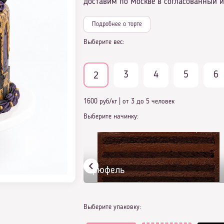
доставим по Москве в согласованный и
Подробнее о торте
Выберите вес:
3
4
5
6
2
1600 руб/кг
|
от 3 до 5 человек
Выберите начинку:
Трюфель
Выберите упаковку: