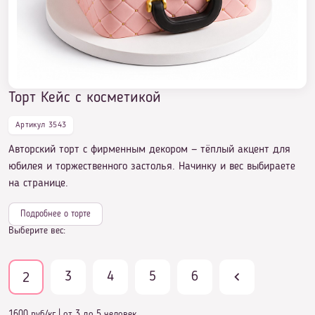
Торт с косметикой — желанное удовольствие
Торт Кейс с косметикой
лакомки
Артикул 3543
Авторский торт с фирменным декором — тёплый акцент для
юбилея и торжественного застолья. Начинку и вес выбираете
Торт в виде косметики
на странице.
Подробнее о торте
Выберите вес:
Торт Кейс с косметикой
3
4
5
6
2
1600 руб/кг
|
от 3 до 5 человек