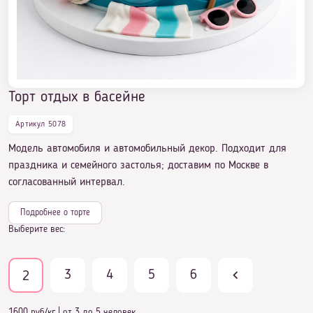
Торт на 14 лет мальчику с паспортом
Торт отдых в басейне
Торт отдых в басейне
Артикул 5078
Модель автомобиля и автомобильный декор. Подходит для
праздника и семейного застолья; доставим по Москве в
согласованный интервал.
Подробнее о торте
Выберите вес:
3
4
5
6
2
1600 руб/кг
|
от 3 до 5 человек