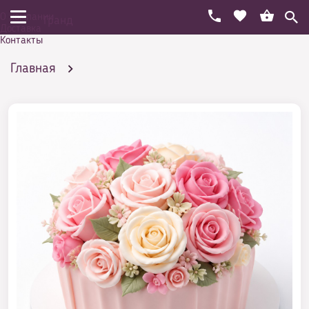
О компании
Гранд
Доставка
Контакты
Главная
Праздничный торт на день рождения
Женщине
Торт маме на заказ
Торт маме букет из роз