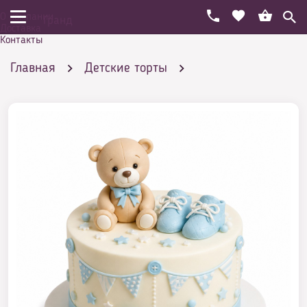
О компании
Гранд
Доставка
Контакты
Главная
Детские торты
На рождение
С пинетками
Торт мишка-малышка и пинетками