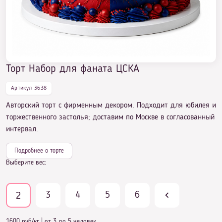
оформление
Торт Набор для фаната ЦСКА
Торт Набор для фаната ЦСКА
Артикул 3638
Авторский торт с фирменным декором. Подходит для юбилея и
торжественного застолья; доставим по Москве в согласованный
интервал.
Подробнее о торте
Выберите вес:
3
4
5
6
2
1600 руб/кг
|
от 3 до 5 человек