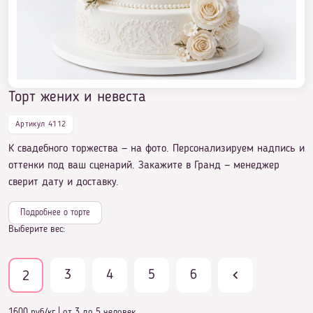
Торт жених и невеста
Торт жених и невеста
Артикул 4112
К свадебного торжества — на фото. Персонализируем надпись и
оттенки под ваш сценарий. Закажите в Гранд — менеджер
сверит дату и доставку.
Подробнее о торте
Выберите вес:
3
4
5
6
2
1600 руб/кг
|
от 3 до 5 человек