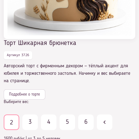
Торт на 18 лет девушке
Торт Шикарная брюнетка
Торт на 18 лет девушке прикольный
Артикул 3726
Авторский торт с фирменным декором — тёплый акцент для
юбилея и торжественного застолья. Начинку и вес выбираете
Торт Шикарная брюнетка
на странице.
Подробнее о торте
Выберите вес:
3
4
5
6
2
1600 руб/кг
|
от 3 до 5 человек