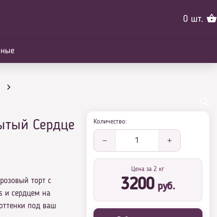
0
шт.
йные
Количество:
ытый Сердце
Сердце с фруктами
1
Цена за 2 кг
розовый торт с
3200
руб.
s и сердцем на
оттенки под ваш