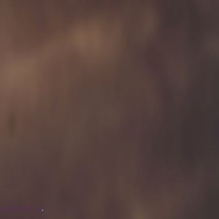
циальности
.