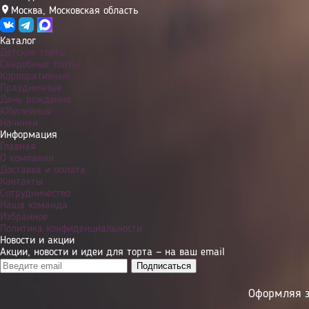
Москва
,
Московская область
Каталог
Детские торты
Свадебные торты
Корпоративные
Праздничные
День рождения
Юбилейные
Начинки
Информация
Главная
О компании
Доставка и оплата
Контакты
Сотрудничество
Наша команда
Избранное
Политика конфиденциальности
Новости и акции
Акции, новости и идеи для торта — на ваш email
Оформляя з