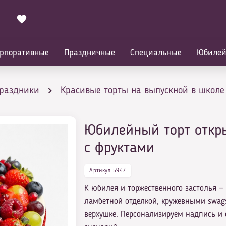
рпоративные
Праздничные
Специальные
Юбиле
праздники
Красивые торты на выпускной в школе
Юбилейный торт откр
гих старшеклассников
Юбилейный торт открытый 
с фруктами
Артикул 5947
К юбилея и торжественного застолья — 
ламбетной отделкой, кружевными swag
верхушке. Персонализируем надпись и 