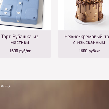
Торт Рубашка из
Нежно-кремовый то
мастики
с изысканным
золотым декором
1600
руб/кг
1600
руб/кг
городу.