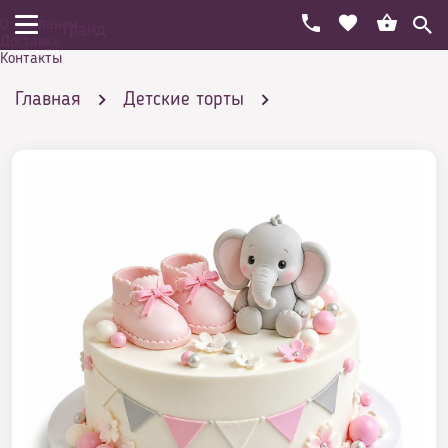
О компании
Гранд
Доставка
Контакты
Главная
Детские торты
На рождение
С пинетками
Торт пинетки и слоненок