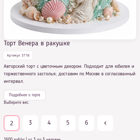
Торт на День Рождения девочке 16 лет
Торт Венера в ракушке
Торт Венера в ракушке
Артикул 3718
Авторский торт с цветочным декором. Подходит для юбилея и
торжественного застолья; доставим по Москве в согласованный
интервал.
Подробнее о торте
Выберите вес:
3
4
5
6
2
1600 руб/кг
|
от 3 до 5 человек