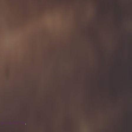
циальности
.