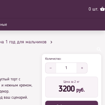
0
шт.
йные
на 1 год для мальчиков
Количество:
1
углый торт с
Цена за 2 кг
м и нежным кремом,
3200
руб.
декор.
од ваш сценарий.