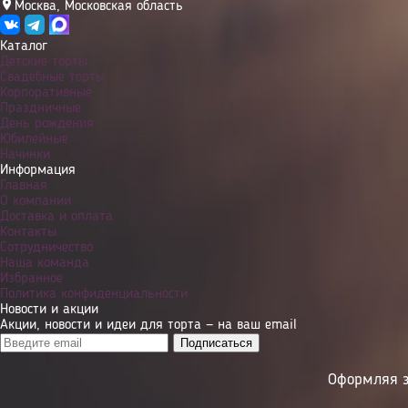
Москва
,
Московская область
Каталог
Детские торты
Свадебные торты
Корпоративные
Праздничные
День рождения
Юбилейные
Начинки
Информация
Главная
О компании
Доставка и оплата
Контакты
Сотрудничество
Наша команда
Избранное
Политика конфиденциальности
Новости и акции
Акции, новости и идеи для торта — на ваш email
Оформляя з