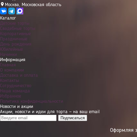
Москва
,
Московская область
Каталог
Детские торты
Свадебные торты
Корпоративные
Праздничные
День рождения
Юбилейные
Начинки
Информация
Главная
О компании
Доставка и оплата
Контакты
Сотрудничество
Наша команда
Избранное
Политика конфиденциальности
Новости и акции
Акции, новости и идеи для торта — на ваш email
Оформляя з