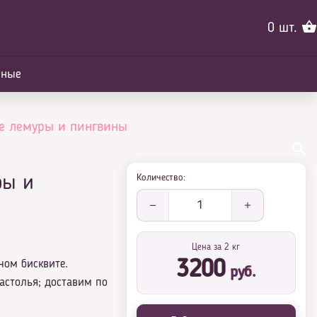
0
шт.
йные
е лемуры и пингвины
Количество:
ры и
1
Цена за 2 кг
ном бисквите.
3200
руб.
астолья; доставим по