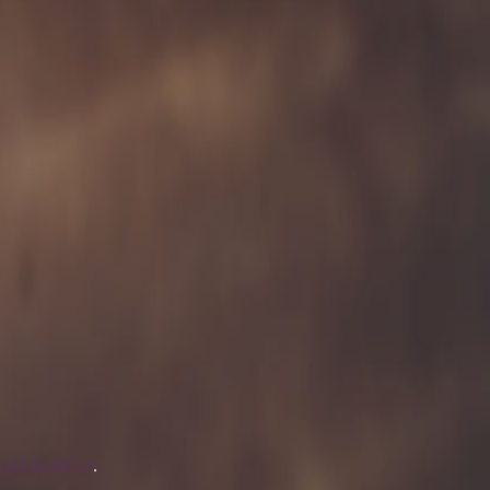
циальности
.